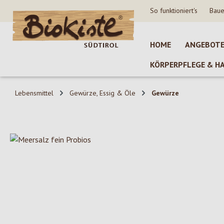
So funktioniert's
Baue
 Hauptinhalt springen
Zur Suche springen
Zur Hauptnavigation springen
HOME
ANGEBOT
KÖRPERPFLEGE & H
Lebensmittel
Gewürze, Essig & Öle
Gewürze
Bildergalerie überspringen