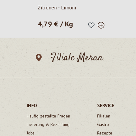
Zitronen - Limoni
4,79 € / Kg
Regulärer Preis:
Filiale Meran
INFO
SERVICE
Häufig gestellte Fragen
Filialen
Lieferung & Bezahlung
Gastro
Jobs
Rezepte