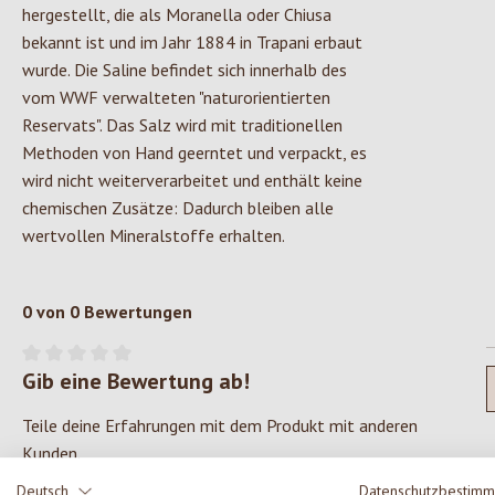
hergestellt, die als Moranella oder Chiusa
bekannt ist und im Jahr 1884 in Trapani erbaut
wurde. Die Saline befindet sich innerhalb des
vom WWF verwalteten "naturorientierten
Reservats". Das Salz wird mit traditionellen
Methoden von Hand geerntet und verpackt, es
wird nicht weiterverarbeitet und enthält keine
chemischen Zusätze: Dadurch bleiben alle
wertvollen Mineralstoffe erhalten.
0 von 0 Bewertungen
Gib eine Bewertung ab!
Durchschnittliche Bewertung von 0 von 5 Sternen
Teile deine Erfahrungen mit dem Produkt mit anderen
Kunden.
Deutsch
Datenschutzbestim