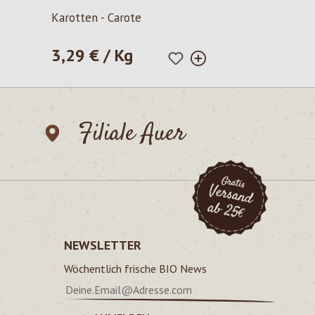
Durchschnittliche Bewertung von 5 von 5 Sternen
Karotten - Carote
3,29 € / Kg
Regulärer Preis:
Filiale Auer
NEWSLETTER
Wöchentlich frische BIO News