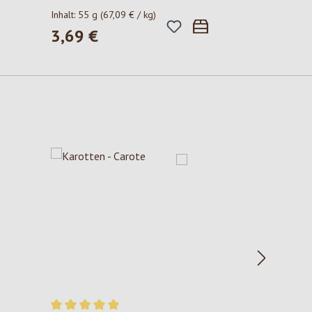
Inhalt:
55 g
(67,09 € / kg)
3,69 €
Regulärer Preis: