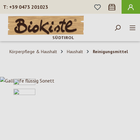
DU HAST 0 PROD
+39 0473 201023
Zum Hauptinhalt springen
Körperpflege & Haushalt
Haushalt
Reinigungsmittel
Bildergalerie überspringen