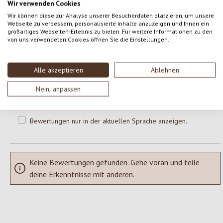
Wir verwenden Cookies
0 von 0 Bewertungen
Wir können diese zur Analyse unserer Besucherdaten platzieren, um unsere
Webseite zu verbessern, personalisierte Inhalte anzuzeigen und Ihnen ein
großartiges Webseiten-Erlebnis zu bieten. Für weitere Informationen zu den
von uns verwendeten Cookies öffnen Sie die Einstellungen.
Gib eine Bewertung ab!
Durchschnittliche Bewertung von 0 von 5 Sternen
Teile deine Erfahrungen mit dem Produkt mit anderen Kunden.
Alle akzeptieren
Ablehnen
Nein, anpassen
SCHREIBE EINE BEWERTUNG
Bewertungen nur in der aktuellen Sprache anzeigen.
Keine Bewertungen gefunden. Gehe voran und teile
deine Erkenntnisse mit anderen.