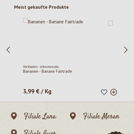
Produktgalerie überspringen
Meist gekaufte Produkte
Weltladen - Altromercato
Bananen - Banane Fairtrade
3,99 € / Kg
Regulärer Preis:
Filiale Lana
Filiale Meran
Filiale Auer