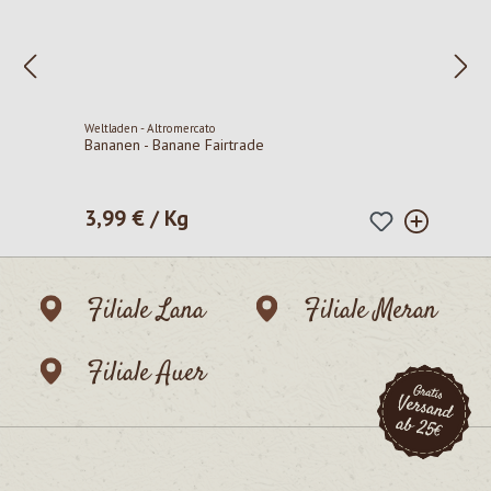
Weltladen - Altromercato
Bananen - Banane Fairtrade
3,99 € / Kg
Regulärer Preis:
Filiale Lana
Filiale Meran
Filiale Auer