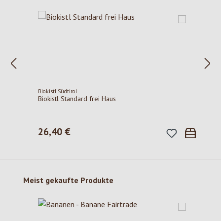
Biokistl Südtirol
Biokistl Standard frei Haus
26,40 €
Regulärer Preis:
Produktgalerie überspringen
Meist gekaufte Produkte