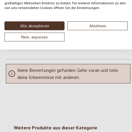
Gib eine Bewertung ab!
Durchschnittliche Bewertung von 0 von 5 Sternen
großartiges Webseiten-Erlebnis zu bieten. Für weitere Informationen zu den
von uns verwendeten Cookies öffnen Sie die Einstellungen.
Teile deine Erfahrungen mit dem Produkt mit anderen Kunden.
Alle akzeptieren
Ablehnen
SCHREIBE EINE BEWERTUNG
Nein, anpassen
Bewertungen nur in der aktuellen Sprache anzeigen.
Keine Bewertungen gefunden. Gehe voran und teile
deine Erkenntnisse mit anderen.
Produktgalerie überspringen
Weitere Produkte aus dieser Kategorie