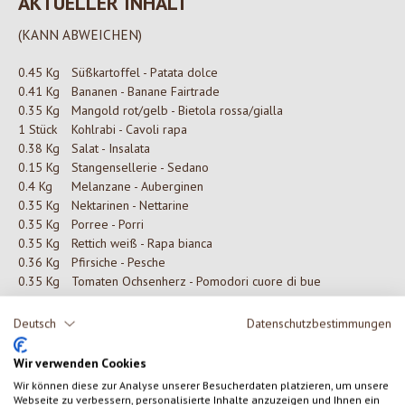
AKTUELLER INHALT
(KANN ABWEICHEN)
0.45 Kg
Süßkartoffel - Patata dolce
0.41 Kg
Bananen - Banane Fairtrade
0.35 Kg
Mangold rot/gelb - Bietola rossa/gialla
1 Stück
Kohlrabi - Cavoli rapa
0.38 Kg
Salat - Insalata
0.15 Kg
Stangensellerie - Sedano
0.4 Kg
Melanzane - Auberginen
0.35 Kg
Nektarinen - Nettarine
0.35 Kg
Porree - Porri
0.35 Kg
Rettich weiß - Rapa bianca
0.36 Kg
Pfirsiche - Pesche
0.35 Kg
Tomaten Ochsenherz - Pomodori cuore di bue
Deutsch
Datenschutzbestimmungen
0 von 0 Bewertungen
Wir verwenden Cookies
Wir können diese zur Analyse unserer Besucherdaten platzieren, um unsere
Webseite zu verbessern, personalisierte Inhalte anzuzeigen und Ihnen ein