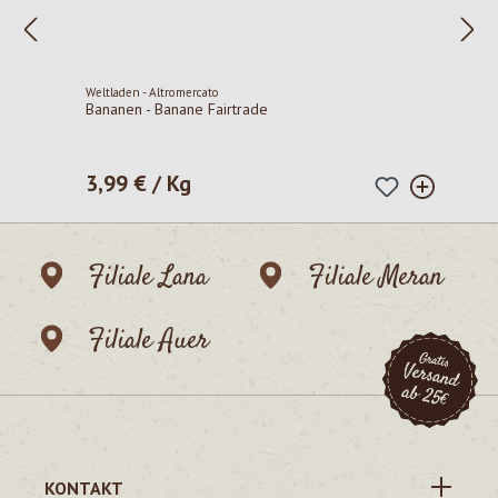
Weltladen - Altromercato
Bananen - Banane Fairtrade
3,99 € / Kg
Regulärer Preis:
Filiale Lana
Filiale Meran
Filiale Auer
KONTAKT