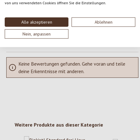
von uns verwendeten Cookies öffnen Sie die Einstellungen.
Teile deine Erfahrungen mit dem Produkt mit anderen Kunden.
SCHREIBE EINE BEWERTUNG
Alle akzeptieren
Ablehnen
Nein, anpassen
Bewertungen nur in der aktuellen Sprache anzeigen.
Keine Bewertungen gefunden. Gehe voran und teile
deine Erkenntnisse mit anderen.
Produktgalerie überspringen
Weitere Produkte aus dieser Kategorie