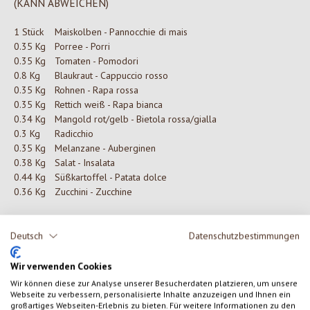
(KANN ABWEICHEN)
1 Stück
Maiskolben - Pannocchie di mais
0.35 Kg
Porree - Porri
0.35 Kg
Tomaten - Pomodori
0.8 Kg
Blaukraut - Cappuccio rosso
0.35 Kg
Rohnen - Rapa rossa
0.35 Kg
Rettich weiß - Rapa bianca
0.34 Kg
Mangold rot/gelb - Bietola rossa/gialla
0.3 Kg
Radicchio
0.35 Kg
Melanzane - Auberginen
0.38 Kg
Salat - Insalata
0.44 Kg
Süßkartoffel - Patata dolce
0.36 Kg
Zucchini - Zucchine
Deutsch
Datenschutzbestimmungen
0 von 0 Bewertungen
Wir verwenden Cookies
Wir können diese zur Analyse unserer Besucherdaten platzieren, um unsere
Gib eine Bewertung ab!
Durchschnittliche Bewertung von 0 von 5 Sternen
Webseite zu verbessern, personalisierte Inhalte anzuzeigen und Ihnen ein
großartiges Webseiten-Erlebnis zu bieten. Für weitere Informationen zu den