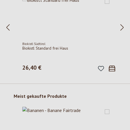
Biokistl Südtirol
Biokistl Standard frei Haus
26,40 €
Regulärer Preis:
Produktgalerie überspringen
Meist gekaufte Produkte