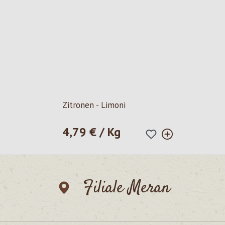
Zitronen - Limoni
4,79 € / Kg
Regulärer Preis:
Filiale Meran