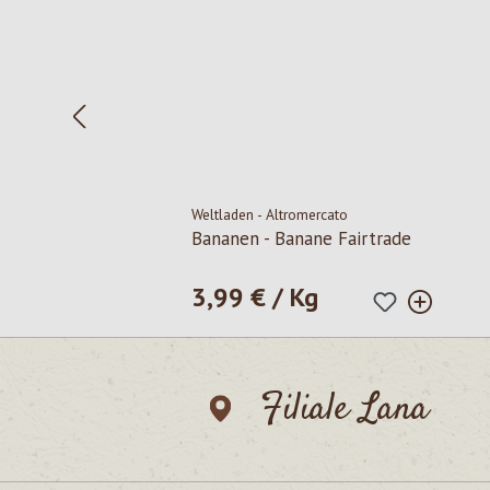
Weltladen - Altromercato
Bananen - Banane Fairtrade
3,99 € / Kg
Regulärer Preis:
Filiale Lana