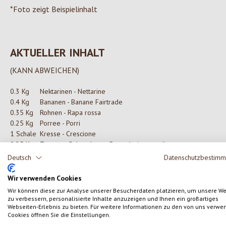
*Foto zeigt Beispielinhalt
AKTUELLER INHALT
(KANN ABWEICHEN)
0.3 Kg
Nektarinen - Nettarine
0.4 Kg
Bananen - Banane Fairtrade
0.35 Kg
Rohnen - Rapa rossa
0.25 Kg
Porree - Porri
1 Schale
Kresse - Crescione
0.25 Kg
Tomaten Ochsenherz - Pomodori cuore di
bue
Deutsch
Datenschutzbestim
0.34 Kg
Melanzane - Auberginen
0.3 Kg
Pfirsiche - Pesche
Wir verwenden Cookies
0.25 Kg
Trauben weiß kernlos - Uva bianca senza
Wir können diese zur Analyse unserer Besucherdaten platzieren, um unsere W
semi
zu verbessern, personalisierte Inhalte anzuzeigen und Ihnen ein großartiges
Webseiten-Erlebnis zu bieten. Für weitere Informationen zu den von uns verwe
0.3 Kg
Rettich weiß - Rapa bianca
Cookies öffnen Sie die Einstellungen.
0.25 Kg
Mangold rot/gelb - Bietola rossa/gialla