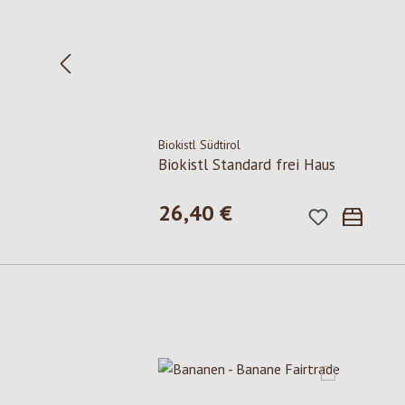
Biokistl Südtirol
Biokistl Standard frei Haus
26,40 €
Regulärer Preis:
Produktgalerie überspringen