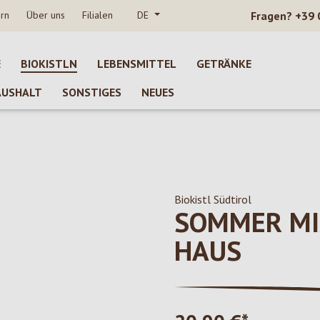
rn
Über uns
Filialen
DE
Fragen?
+39 
E
BIOKISTLN
LEBENSMITTEL
GETRÄNKE
AUSHALT
SONSTIGES
NEUES
Biokistl Südtirol
SOMMER MIX
HAUS