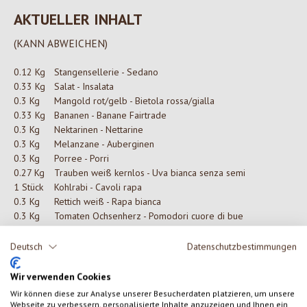
AKTUELLER INHALT
(KANN ABWEICHEN)
0.12 Kg
Stangensellerie - Sedano
0.33 Kg
Salat - Insalata
0.3 Kg
Mangold rot/gelb - Bietola rossa/gialla
0.33 Kg
Bananen - Banane Fairtrade
0.3 Kg
Nektarinen - Nettarine
0.3 Kg
Melanzane - Auberginen
0.3 Kg
Porree - Porri
0.27 Kg
Trauben weiß kernlos - Uva bianca senza semi
1 Stück
Kohlrabi - Cavoli rapa
0.3 Kg
Rettich weiß - Rapa bianca
0.3 Kg
Tomaten Ochsenherz - Pomodori cuore di bue
Deutsch
Datenschutzbestimmungen
0 von 0 Bewertungen
Wir verwenden Cookies
Wir können diese zur Analyse unserer Besucherdaten platzieren, um unsere
Webseite zu verbessern, personalisierte Inhalte anzuzeigen und Ihnen ein