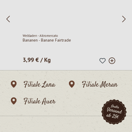
Weltladen - Altromercato
Bananen - Banane Fairtrade
3,99 € / Kg
Regulärer Preis:
Filiale Lana
Filiale Meran
Filiale Auer