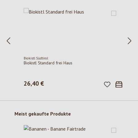
Biokistl Südtirol
Biokistl Standard frei Haus
26,40 €
Regulärer Preis:
Produktgalerie überspringen
Meist gekaufte Produkte