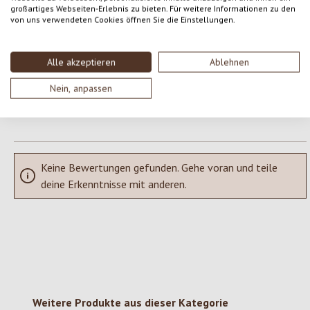
Gib eine Bewertung ab!
Durchschnittliche Bewertung von 0 von 5 Sternen
großartiges Webseiten-Erlebnis zu bieten. Für weitere Informationen zu den
von uns verwendeten Cookies öffnen Sie die Einstellungen.
Teile deine Erfahrungen mit dem Produkt mit anderen Kunden.
Alle akzeptieren
Ablehnen
SCHREIBE EINE BEWERTUNG
Nein, anpassen
Bewertungen nur in der aktuellen Sprache anzeigen.
Keine Bewertungen gefunden. Gehe voran und teile
deine Erkenntnisse mit anderen.
Produktgalerie überspringen
Weitere Produkte aus dieser Kategorie