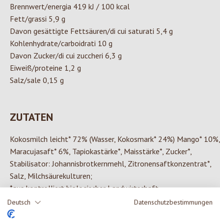
Brennwert/energia 419 kJ / 100 kcal
Fett/grassi 5,9 g
Davon gesättigte Fettsäuren/di cui saturati 5,4 g
Kohlenhydrate/carboidrati 10 g
Davon Zucker/di cui zuccheri 6,3 g
Eiweiß/proteine 1,2 g
Salz/sale 0,15 g
ZUTATEN
Kokosmilch leicht* 72% (Wasser, Kokosmark* 24%) Mango* 10%,
Maracujasaft* 6%, Tapiokastärke*, Maisstärke*, Zucker*,
Stabilisator: Johannisbrotkernmehl, Zitronensaftkonzentrat*,
Salz, Milchsäurekulturen;
*aus kontrolliert biologischer Landwirtschaft.
Deutsch
Datenschutzbestimmungen