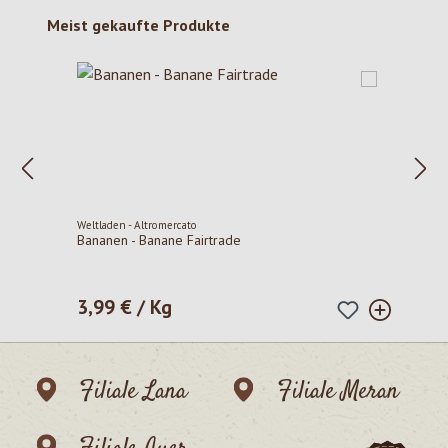
Produktgalerie überspringen
Meist gekaufte Produkte
Weltladen - Altromercato
Bananen - Banane Fairtrade
3,99 € / Kg
Regulärer Preis:
Filiale Lana
Filiale Meran