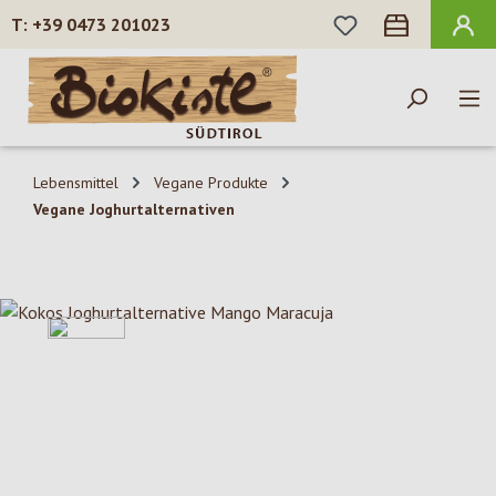
DU HAST 0 PROD
+39 0473 201023
Zum Hauptinhalt springen
Lebensmittel
Vegane Produkte
Vegane Joghurtalternativen
Bildergalerie überspringen