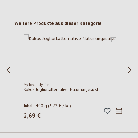
Produktgalerie überspringen
Weitere Produkte aus dieser Kategorie
My Love - My Life
Kokos Joghurtalternative Natur ungesüßt
Inhalt:
400 g
(6,72 € / kg)
2,69 €
Regulärer Preis: