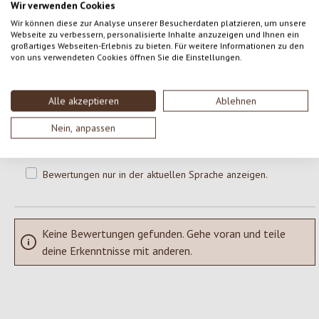
Wir verwenden Cookies
0 von 0 Bewertungen
Wir können diese zur Analyse unserer Besucherdaten platzieren, um unsere
Webseite zu verbessern, personalisierte Inhalte anzuzeigen und Ihnen ein
großartiges Webseiten-Erlebnis zu bieten. Für weitere Informationen zu den
von uns verwendeten Cookies öffnen Sie die Einstellungen.
Gib eine Bewertung ab!
Durchschnittliche Bewertung von 0 von 5 Sternen
Teile deine Erfahrungen mit dem Produkt mit anderen Kunden.
Alle akzeptieren
Ablehnen
Nein, anpassen
SCHREIBE EINE BEWERTUNG
Bewertungen nur in der aktuellen Sprache anzeigen.
Keine Bewertungen gefunden. Gehe voran und teile
deine Erkenntnisse mit anderen.