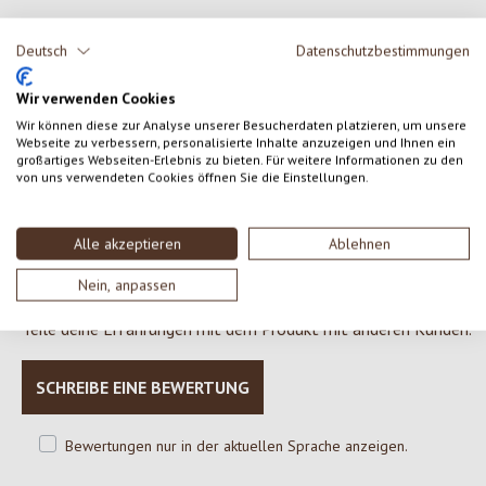
Kokosmilch*, Mango* (22%), Traube*, Maracuja* (3%), Stärke*
Deutsch
Datenschutzbestimmungen
(Bio Tapiokastärke und Bio Kartoffelstärke), Joghurtkulturen
(vegan).
Wir verwenden Cookies
* = aus kontrolliert biologischem Anbau
Wir können diese zur Analyse unserer Besucherdaten platzieren, um unsere
Webseite zu verbessern, personalisierte Inhalte anzuzeigen und Ihnen ein
großartiges Webseiten-Erlebnis zu bieten. Für weitere Informationen zu den
von uns verwendeten Cookies öffnen Sie die Einstellungen.
0 von 0 Bewertungen
Alle akzeptieren
Ablehnen
Gib eine Bewertung ab!
Durchschnittliche Bewertung von 0 von 5 Sternen
Nein, anpassen
Teile deine Erfahrungen mit dem Produkt mit anderen Kunden.
SCHREIBE EINE BEWERTUNG
Bewertungen nur in der aktuellen Sprache anzeigen.