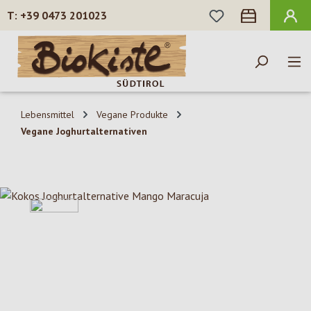
DU HAST 0 PROD
+39 0473 201023
Zum Hauptinhalt springen
Lebensmittel
Vegane Produkte
Vegane Joghurtalternativen
Bildergalerie überspringen