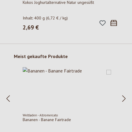
Kokos Joghurtalternative Natur ungesüßt
Inhalt:
400 g
(6,72 € / kg)
2,69 €
Regulärer Preis:
Produktgalerie überspringen
Meist gekaufte Produkte
Weltladen - Altromercato
Bananen - Banane Fairtrade