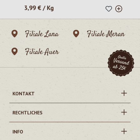
3,99 € / Kg
Regulärer Preis:
Filiale Lana
Filiale Meran
Filiale Auer
KONTAKT
RECHTLICHES
INFO