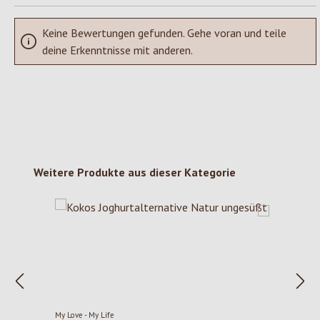
Keine Bewertungen gefunden. Gehe voran und teile
deine Erkenntnisse mit anderen.
Produktgalerie überspringen
Weitere Produkte aus dieser Kategorie
My Love - My Life