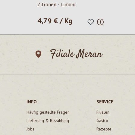
Zitronen - Limoni
4,79 € / Kg
Regulärer Preis:
Filiale Meran
INFO
SERVICE
Häufig gestellte Fragen
Filialen
Lieferung & Bezahlung
Gastro
Jobs
Rezepte