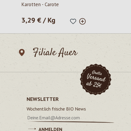
Durchschnittliche Bewertung von 5 von 5 Sternen
Karotten - Carote
3,29 € / Kg
Regulärer Preis:
Filiale Auer
NEWSLETTER
Wöchentlich frische BIO News
ANMELDEN