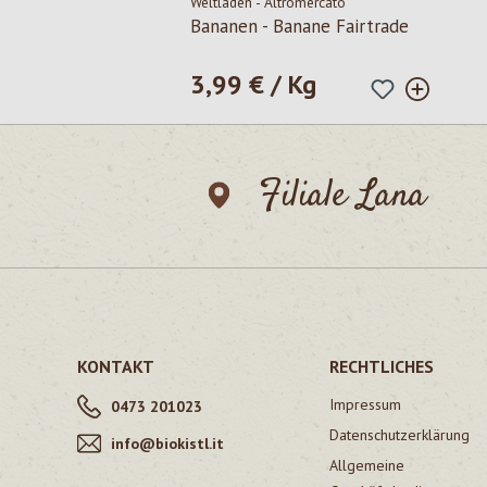
Weltladen - Altromercato
Bananen - Banane Fairtrade
3,99 € / Kg
Regulärer Preis:
Filiale Lana
KONTAKT
RECHTLICHES
Impressum
0473 201023
Datenschutzerklärung
info@biokistl.it
Allgemeine