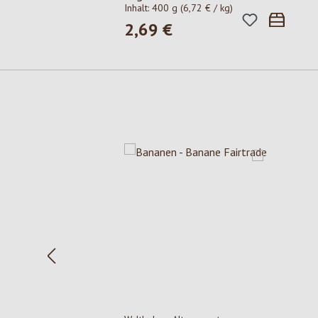
Inhalt:
400 g
(6,72 € / kg)
2,69 €
Regulärer Preis:
Produktgalerie überspringen