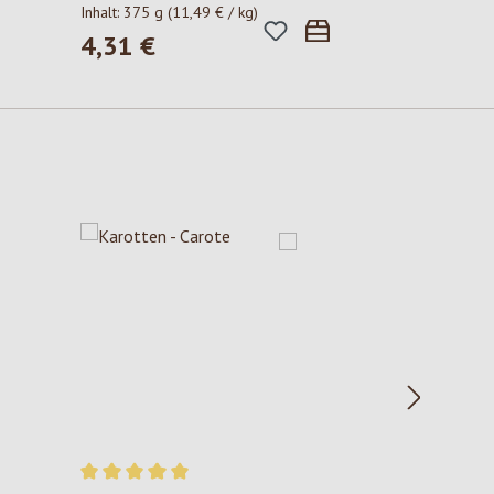
Inhalt:
375 g
(11,49 € / kg)
4,31 €
Regulärer Preis: