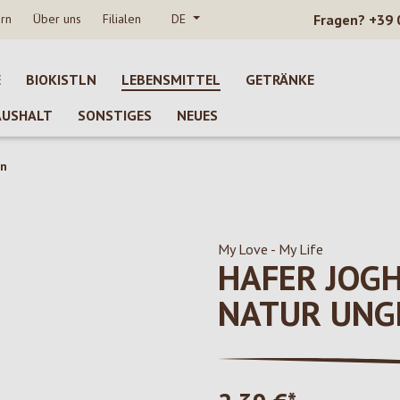
rn
Über uns
Filialen
DE
Fragen?
+39 
E
BIOKISTLN
LEBENSMITTEL
GETRÄNKE
AUSHALT
SONSTIGES
NEUES
en
My Love - My Life
HAFER JOG
NATUR UNG