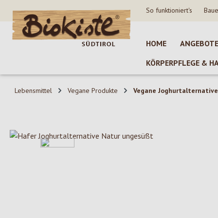
So funktioniert's
Baue
 Hauptinhalt springen
Zur Suche springen
Zur Hauptnavigation springen
HOME
ANGEBOT
KÖRPERPFLEGE & H
Lebensmittel
Vegane Produkte
Vegane Joghurtalternativ
Bildergalerie überspringen