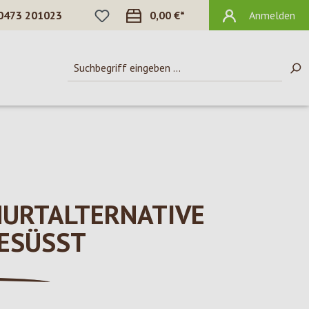
DU HAST 0 PRODUKTE AUF DEM MERKZ
0473 201023
0,00 €*
Anmelden
HURTALTERNATIVE
ESÜSST