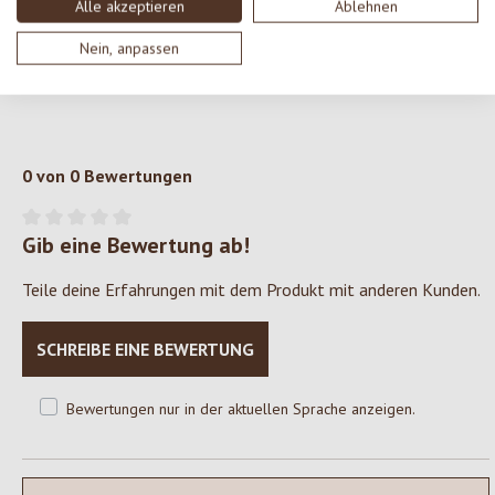
Alle akzeptieren
Ablehnen
ZUTATEN
Nein, anpassen
Schlagrahm* *aus kontrolliert biologischem Anbau.
0 von 0 Bewertungen
Gib eine Bewertung ab!
Durchschnittliche Bewertung von 0 von 5 Sternen
Teile deine Erfahrungen mit dem Produkt mit anderen Kunden.
SCHREIBE EINE BEWERTUNG
Bewertungen nur in der aktuellen Sprache anzeigen.