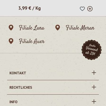
3,99 € / Kg
Regulärer Preis:
Filiale Lana
Filiale Meran
Filiale Auer
KONTAKT
RECHTLICHES
INFO