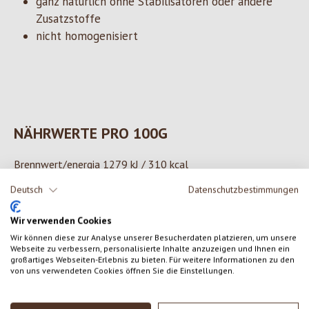
ganz natürlich ohne Stabilisatoren oder andere
Zusatzstoffe
nicht homogenisiert
NÄHRWERTE PRO 100G
Brennwert/energia 1279 kJ / 310 kcal
Fett/grassi 32,0 g
Deutsch
Datenschutzbestimmungen
Davon gesättigte Fettsäuren/di cui saturati 21,0 g
Kohlenhydrate/carboidrati 3,3 g
Wir verwenden Cookies
Davon Zucker/di cui zuccheri 3,3 g
Wir können diese zur Analyse unserer Besucherdaten platzieren, um unsere
Webseite zu verbessern, personalisierte Inhalte anzuzeigen und Ihnen ein
Eiweiß/proteine 2,3 g
großartiges Webseiten-Erlebnis zu bieten. Für weitere Informationen zu den
Salz/sale 0,09 g
von uns verwendeten Cookies öffnen Sie die Einstellungen.