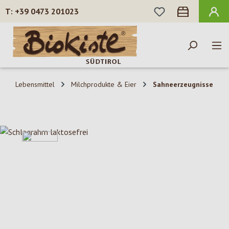
DU HAST 0 PROD
+39 0473 201023
Zum Hauptinhalt springen
Lebensmittel
Milchprodukte & Eier
Sahneerzeugnisse
Bildergalerie überspringen