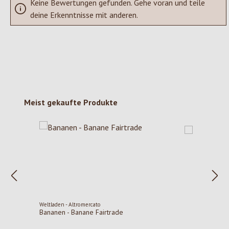
Keine Bewertungen gefunden. Gehe voran und teile
deine Erkenntnisse mit anderen.
Produktgalerie überspringen
Meist gekaufte Produkte
Weltladen - Altromercato
Bananen - Banane Fairtrade