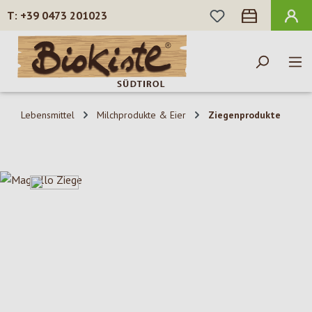
DU HAST 0 PROD
+39 0473 201023
Zum Hauptinhalt springen
Lebensmittel
Milchprodukte & Eier
Ziegenprodukte
Bildergalerie überspringen