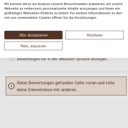
Wir können diese zur Analyse unserer Besucherdaten platzieren, um unsere
Webseite zu verbessern, personalisierte Inhalte anzuzeigen und Ihnen ein
großartiges Webseiten-Erlebnis zu bieten. Für weitere Informationen zu den
Gib eine Bewertung ab!
Durchschnittliche Bewertung von 0 von 5 Sternen
von uns verwendeten Cookies öffnen Sie die Einstellungen.
Teile deine Erfahrungen mit dem Produkt mit anderen Kunden.
Alle akzeptieren
Ablehnen
SCHREIBE EINE BEWERTUNG
Nein, anpassen
Bewertungen nur in der aktuellen Sprache anzeigen.
Keine Bewertungen gefunden. Gehe voran und teile
deine Erkenntnisse mit anderen.