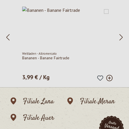
Weltladen - Altromercato
Bananen - Banane Fairtrade
3,99 € / Kg
Regulärer Preis:
Filiale Lana
Filiale Meran
Filiale Auer