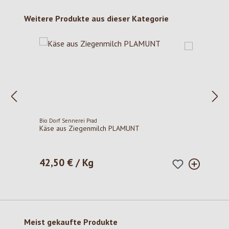
Produktgalerie überspringen
Weitere Produkte aus dieser Kategorie
Bio Dorf Sennerei Prad
Käse aus Ziegenmilch PLAMUNT
42,50 € / Kg
Regulärer Preis:
Produktgalerie überspringen
Meist gekaufte Produkte