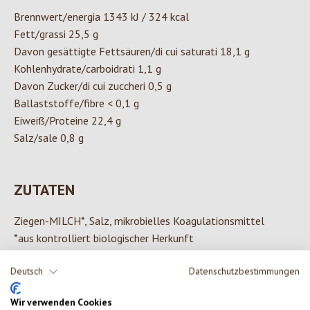
Brennwert/energia 1343 kJ / 324 kcal
Fett/grassi 25,5 g
Davon gesättigte Fettsäuren/di cui saturati 18,1 g
Kohlenhydrate/carboidrati 1,1 g
Davon Zucker/di cui zuccheri 0,5 g
Ballaststoffe/fibre < 0,1 g
Eiweiß/Proteine 22,4 g
Salz/sale 0,8 g
ZUTATEN
Ziegen-MILCH*, Salz, mikrobielles Koagulationsmittel
*aus kontrolliert biologischer Herkunft
Deutsch
Datenschutzbestimmungen
Wir verwenden Cookies
0 von 0 Bewertungen