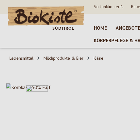
So funktioniert's
Baue
 Hauptinhalt springen
Zur Suche springen
Zur Hauptnavigation springen
HOME
ANGEBOT
KÖRPERPFLEGE & H
Lebensmittel
Milchprodukte & Eier
Käse
Bildergalerie überspringen