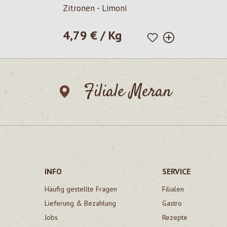
Zitronen - Limoni
4,79 € / Kg
Regulärer Preis:
Filiale Meran
INFO
SERVICE
Häufig gestellte Fragen
Filialen
Lieferung & Bezahlung
Gastro
Jobs
Rezepte