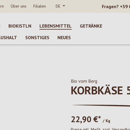
rn
Über uns
Filialen
DE
Fragen?
+39 
E
BIOKISTLN
LEBENSMITTEL
GETRÄNKE
AUSHALT
SONSTIGES
NEUES
Bio vom Berg
KORBKÄSE 5
22,90 €*
/ Kg
Preise inkl. MwSt. zzgl. Versandk