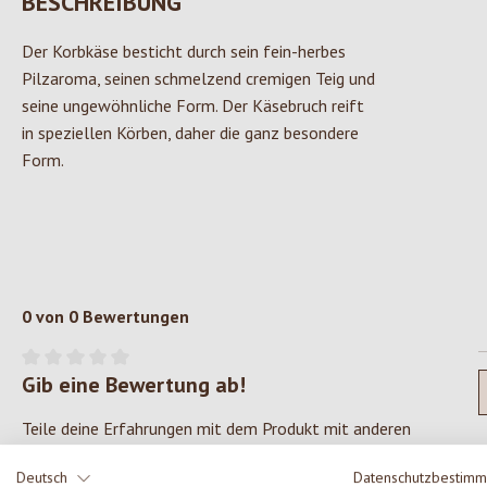
BESCHREIBUNG
Der Korbkäse besticht durch sein fein-herbes
Pilzaroma, seinen schmelzend cremigen Teig und
seine ungewöhnliche Form. Der Käsebruch reift
in speziellen Körben, daher die ganz besondere
Form.
0 von 0 Bewertungen
Gib eine Bewertung ab!
Durchschnittliche Bewertung von 0 von 5 Sternen
Teile deine Erfahrungen mit dem Produkt mit anderen
Kunden.
Deutsch
Datenschutzbestim