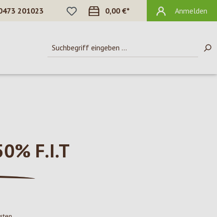
DU HAST 0 PRODUKTE AUF DEM MERKZ
0473 201023
0,00 €*
Anmelden
0% F.I.T
osten