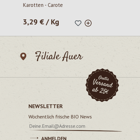
Durchschnittliche Bewertung von 5 von 5 Sternen
Karotten - Carote
3,29 € / Kg
Regulärer Preis:
Filiale Auer
NEWSLETTER
Wöchentlich frische BIO News
ANMELDEN