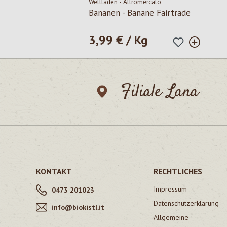
Weltladen - Altromercato
Bananen - Banane Fairtrade
3,99 € / Kg
Regulärer Preis:
Filiale Lana
KONTAKT
RECHTLICHES
Impressum
0473 201023
Datenschutzerklärung
info@biokistl.it
Allgemeine