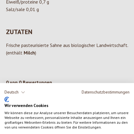
Eiweiß/proteine 0,7 g
Salz/sale 0,01 g
ZUTATEN
Frische pasteurisierte Sahne aus biologischer Landwirtschaft.
(enthält
Milch
)
0 von 0 Bewertungen
Deutsch
Datenschutzbestimmungen
Gib eine Bewertung ab!
Durchschnittliche Bewertung von 0 von 5 Sternen
Wir verwenden Cookies
Teile deine Erfahrungen mit dem Produkt mit anderen Kunden.
Wir können diese zur Analyse unserer Besucherdaten platzieren, um unsere
Webseite zu verbessern, personalisierte Inhalte anzuzeigen und Ihnen ein
großartiges Webseiten-Erlebnis zu bieten. Für weitere Informationen zu den
von uns verwendeten Cookies öffnen Sie die Einstellungen.
SCHREIBE EINE BEWERTUNG