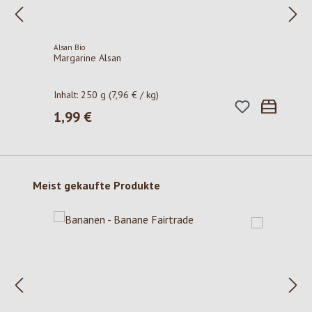
Alsan Bio
Margarine Alsan
Inhalt:
250 g
(7,96 € / kg)
1,99 €
Regulärer Preis:
Produktgalerie überspringen
Meist gekaufte Produkte