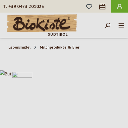
DU HAST 0 PROD
+39 0473 201023
Zum Hauptinhalt springen
Lebensmittel
Milchprodukte & Eier
Bildergalerie überspringen