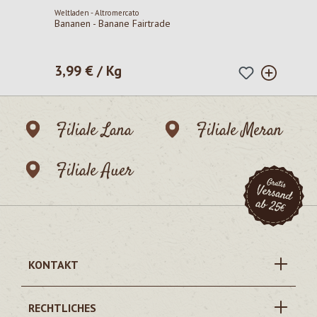
Weltladen - Altromercato
Bananen - Banane Fairtrade
3,99 € / Kg
Regulärer Preis:
Filiale Lana
Filiale Meran
Filiale Auer
KONTAKT
RECHTLICHES