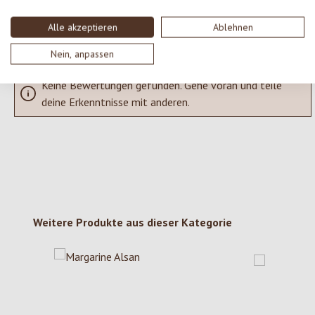
Bewertungen nur in der aktuellen Sprache anzeigen.
Alle akzeptieren
Ablehnen
Nein, anpassen
Keine Bewertungen gefunden. Gehe voran und teile
deine Erkenntnisse mit anderen.
Produktgalerie überspringen
Weitere Produkte aus dieser Kategorie