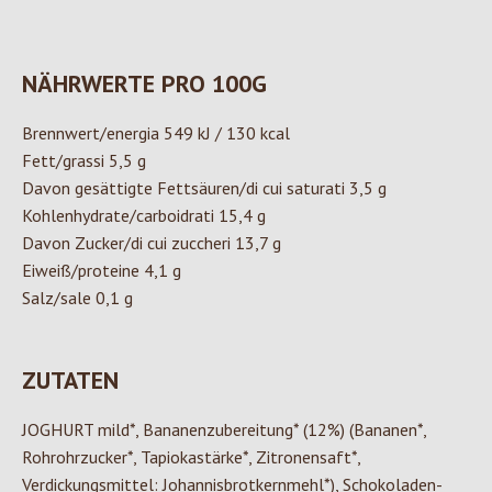
NÄHRWERTE PRO 100G
Brennwert/energia 549 kJ / 130 kcal
Fett/grassi 5,5 g
Davon gesättigte Fettsäuren/di cui saturati 3,5 g
Kohlenhydrate/carboidrati 15,4 g
Davon Zucker/di cui zuccheri 13,7 g
Eiweiß/proteine 4,1 g
Salz/sale 0,1 g
ZUTATEN
JOGHURT mild*, Bananenzubereitung* (12%) (Bananen*,
Rohrohrzucker*, Tapiokastärke*, Zitronensaft*,
Verdickungsmittel: Johannisbrotkernmehl*), Schokoladen-