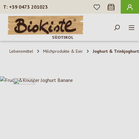
DU HAST 0 PROD
+39 0473 201023
Zum Hauptinhalt springen
Lebensmittel
Milchprodukte & Eier
Joghurt & Trinkjoghurt
Bildergalerie überspringen