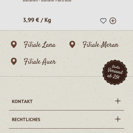
Bananen - Banane Fairtrade
3,99 € / Kg
Regulärer Preis:
Filiale Lana
Filiale Meran
Filiale Auer
KONTAKT
RECHTLICHES