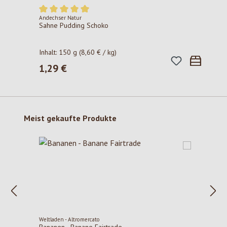
Andechser Natur
Durchschnittliche Bewertung von 5 von 5 Sternen
Sahne Pudding Schoko
Inhalt:
150 g
(8,60 € / kg)
1,29 €
Regulärer Preis:
Produktgalerie überspringen
Meist gekaufte Produkte
Weltladen - Altromercato