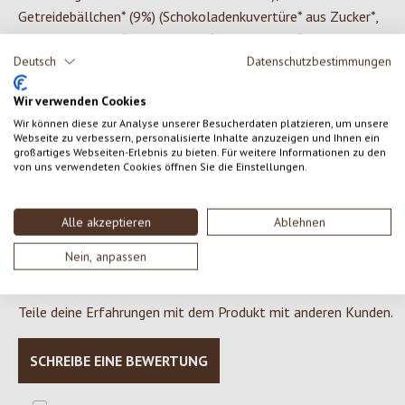
Getreidebällchen* (9%) (Schokoladenkuvertüre* aus Zucker*,
VollMILCHpulver*, Kakaobutter*, Kakaomasse*, Emulgator
SOJAlecithin*/ Getreidebällchen* aus Maisgries*,
Deutsch
Datenschutzbestimmungen
WEIZENvollkornmehl*, Rohrohrzucker*, Meersalz,
Wir verwenden Cookies
Überzugsmittel Gummi Arabicum*, Honig*), Rohrohrzucker*
Wir können diese zur Analyse unserer Besucherdaten platzieren, um unsere
*aus kontrolliert biologischem Anbau
Webseite zu verbessern, personalisierte Inhalte anzuzeigen und Ihnen ein
großartiges Webseiten-Erlebnis zu bieten. Für weitere Informationen zu den
von uns verwendeten Cookies öffnen Sie die Einstellungen.
0 von 0 Bewertungen
Alle akzeptieren
Ablehnen
Nein, anpassen
Gib eine Bewertung ab!
Durchschnittliche Bewertung von 0 von 5 Sternen
Teile deine Erfahrungen mit dem Produkt mit anderen Kunden.
SCHREIBE EINE BEWERTUNG