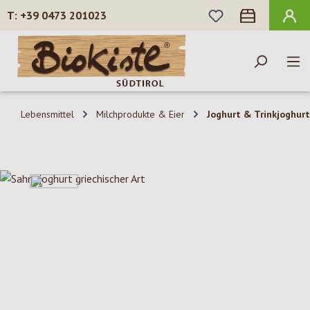
DU HAST 0 PROD
+39 0473 201023
Zum Hauptinhalt springen
Lebensmittel
Milchprodukte & Eier
Joghurt & Trinkjoghurt
Bildergalerie überspringen