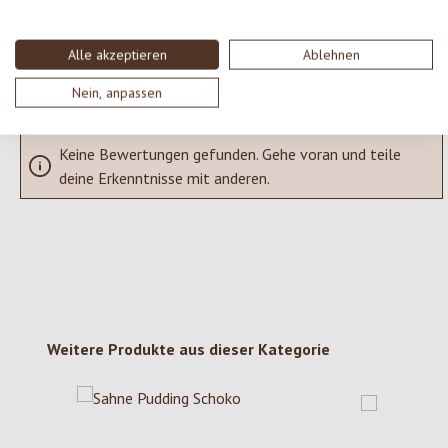
SCHREIBE EINE BEWERTUNG
Alle akzeptieren
Ablehnen
Bewertungen nur in der aktuellen Sprache anzeigen.
Nein, anpassen
Keine Bewertungen gefunden. Gehe voran und teile
deine Erkenntnisse mit anderen.
Produktgalerie überspringen
Weitere Produkte aus dieser Kategorie