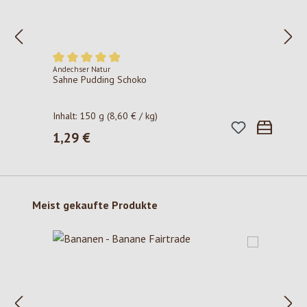
Andechser Natur
Durchschnittliche Bewertung von 5 von 5 Sternen
Sahne Pudding Schoko
Inhalt:
150 g
(8,60 € / kg)
1,29 €
Regulärer Preis:
Produktgalerie überspringen
Meist gekaufte Produkte