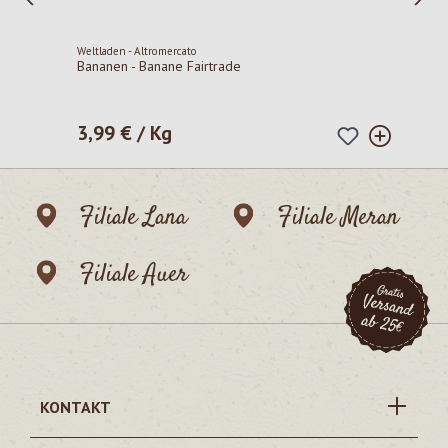
Weltladen - Altromercato
Bananen - Banane Fairtrade
3,99 € / Kg
Regulärer Preis:
Filiale Lana
Filiale Meran
Filiale Auer
KONTAKT