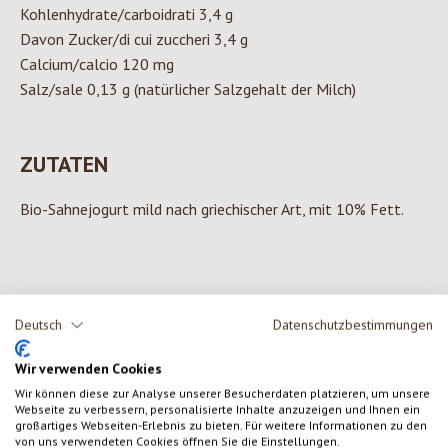
Kohlenhydrate/carboidrati 3,4 g
Davon Zucker/di cui zuccheri 3,4 g
Calcium/calcio 120 mg
Salz/sale 0,13 g (natürlicher Salzgehalt der Milch)
ZUTATEN
Bio-Sahnejogurt mild nach griechischer Art, mit 10% Fett.
0 von 0 Bewertungen
Deutsch
Datenschutzbestimmungen
Gib eine Bewertung ab!
Wir verwenden Cookies
Durchschnittliche Bewertung von 0 von 5 Sternen
Wir können diese zur Analyse unserer Besucherdaten platzieren, um unsere
Teile deine Erfahrungen mit dem Produkt mit anderen Kunden.
Webseite zu verbessern, personalisierte Inhalte anzuzeigen und Ihnen ein
großartiges Webseiten-Erlebnis zu bieten. Für weitere Informationen zu den
von uns verwendeten Cookies öffnen Sie die Einstellungen.