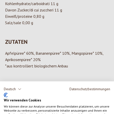
Kohlenhydrate/carboidrati 11 g
Davon Zucker/di cui zuccheri 11 g
Eiweiß/proteine 0,80 g
Salz/sale 0,00 g
ZUTATEN
Apfelpüree* 60%, Bananenpüree* 10%, Mangopüree* 10%,
Aprikosenpüree* 20%
*aus kontrolliert biologischem Anbau
Deutsch
Datenschutzbestimmungen
0 von 0 Bewertungen
Wir verwenden Cookies
Gib eine Bewertung ab!
Durchschnittliche Bewertung von 0 von 5 Sternen
Wir können diese zur Analyse unserer Besucherdaten platzieren, um unsere
Webseite zu verbessern, personalisierte Inhalte anzuzeigen und Ihnen ein