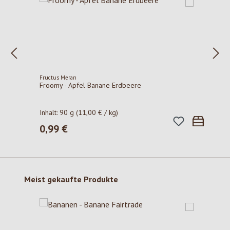
Fructus Meran
Froomy - Apfel Banane Erdbeere
Inhalt:
90 g
(11,00 € / kg)
0,99 €
Regulärer Preis:
Produktgalerie überspringen
Meist gekaufte Produkte