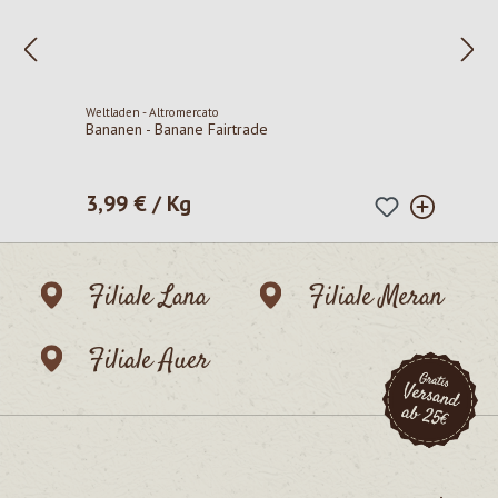
Weltladen - Altromercato
Bananen - Banane Fairtrade
3,99 € / Kg
Regulärer Preis:
Filiale Lana
Filiale Meran
Filiale Auer