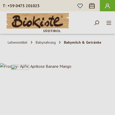
DU HAST 0 PROD
+39 0473 201023
Zum Hauptinhalt springen
Lebensmittel
Babynahrung
Babymilch & Getränke
Bildergalerie überspringen