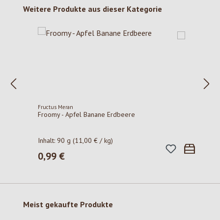
Produktgalerie überspringen
Weitere Produkte aus dieser Kategorie
Fructus Meran
Froomy - Apfel Banane Erdbeere
Inhalt:
90 g
(11,00 € / kg)
0,99 €
Regulärer Preis:
Produktgalerie überspringen
Meist gekaufte Produkte