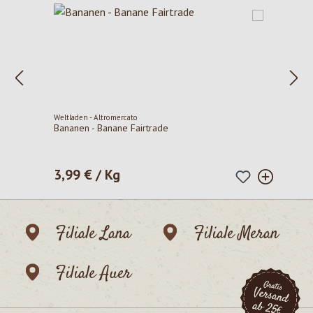
Weltladen - Altromercato
Bananen - Banane Fairtrade
3,99 € / Kg
Regulärer Preis:
Filiale Lana
Filiale Meran
Filiale Auer