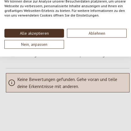
Wir können diese zur Analyse unserer Besucherdaten platzieren, um unsere
Webseite zu verbessern, personalisierte Inhalte anzuzeigen und Ihnen ein
Gib eine Bewertung ab!
großartiges Webseiten-Erlebnis zu bieten. Für weitere Informationen zu den
Durchschnittliche Bewertung von 0 von 5 Sternen
von uns verwendeten Cookies öffnen Sie die Einstellungen.
Teile deine Erfahrungen mit dem Produkt mit anderen Kunden.
Alle akzeptieren
Ablehnen
SCHREIBE EINE BEWERTUNG
Nein, anpassen
Bewertungen nur in der aktuellen Sprache anzeigen.
Keine Bewertungen gefunden. Gehe voran und teile
deine Erkenntnisse mit anderen.