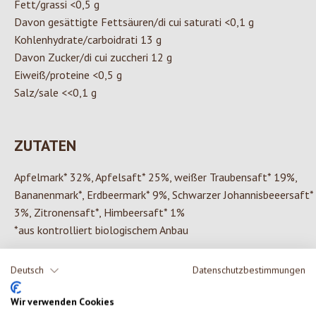
Fett/grassi <0,5 g
Davon gesättigte Fettsäuren/di cui saturati <0,1 g
Kohlenhydrate/carboidrati 13 g
Davon Zucker/di cui zuccheri 12 g
Eiweiß/proteine <0,5 g
Salz/sale <<0,1 g
ZUTATEN
Apfelmark* 32%, Apfelsaft* 25%, weißer Traubensaft* 19%,
Bananenmark*, Erdbeermark* 9%, Schwarzer Johannisbeeersaft*
3%, Zitronensaft*, Himbeersaft* 1%
*aus kontrolliert biologischem Anbau
Deutsch
Datenschutzbestimmungen
0 von 0 Bewertungen
Wir verwenden Cookies