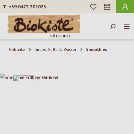
DU HAST 0 PROD
+39 0473 201023
Zum Hauptinhalt springen
Getränke
Sirupe, Säfte & Wasser
Smoothies
Bildergalerie überspringen