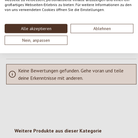
großartiges Webseiten-Erlebnis zu bieten. Für weitere Informationen zu den
von uns verwendeten Cookies öffnen Sie die Einstellungen.
Teile deine Erfahrungen mit dem Produkt mit anderen Kunden.
SCHREIBE EINE BEWERTUNG
Alle akzeptieren
Ablehnen
Nein, anpassen
Bewertungen nur in der aktuellen Sprache anzeigen.
Keine Bewertungen gefunden. Gehe voran und teile
deine Erkenntnisse mit anderen.
Produktgalerie überspringen
Weitere Produkte aus dieser Kategorie