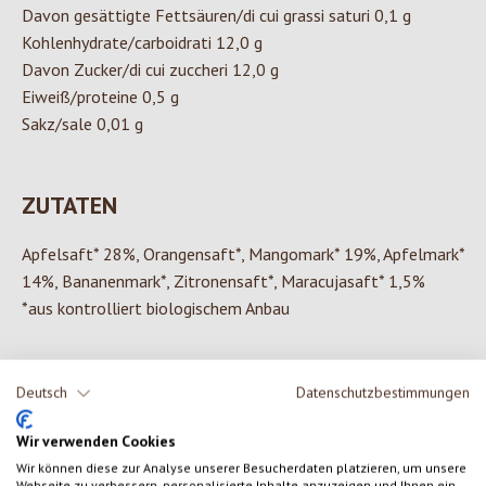
Davon gesättigte Fettsäuren/di cui grassi saturi 0,1 g
Kohlenhydrate/carboidrati 12,0 g
Davon Zucker/di cui zuccheri 12,0 g
Eiweiß/proteine 0,5 g
Sakz/sale 0,01 g
ZUTATEN
Apfelsaft* 28%, Orangensaft*, Mangomark* 19%, Apfelmark*
14%, Bananenmark*, Zitronensaft*, Maracujasaft* 1,5%
*aus kontrolliert biologischem Anbau
Deutsch
Datenschutzbestimmungen
0 von 0 Bewertungen
Wir verwenden Cookies
Wir können diese zur Analyse unserer Besucherdaten platzieren, um unsere
Gib eine Bewertung ab!
Durchschnittliche Bewertung von 0 von 5 Sternen
Webseite zu verbessern, personalisierte Inhalte anzuzeigen und Ihnen ein