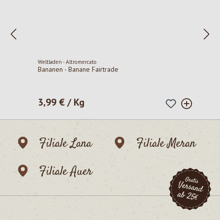
Weltladen - Altromercato
Bananen - Banane Fairtrade
3,99 € / Kg
Regulärer Preis:
Filiale Lana
Filiale Meran
Filiale Auer