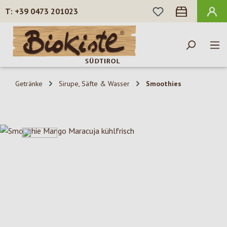
DU HAST 0 PROD
+39 0473 201023
Zum Hauptinhalt springen
Getränke
Sirupe, Säfte & Wasser
Smoothies
Bildergalerie überspringen