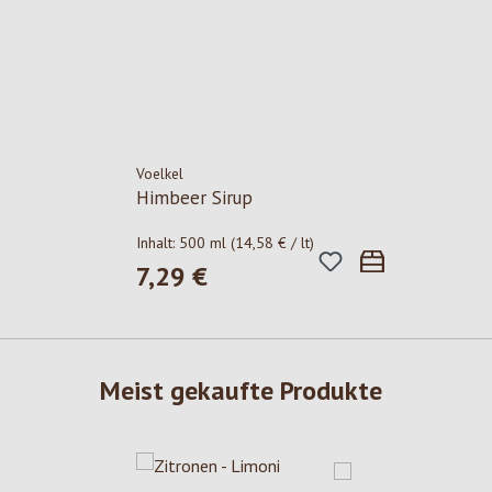
Voelkel
Himbeer Sirup
Inhalt:
500 ml
(14,58 € / lt)
7,29 €
Regulärer Preis:
Meist gekaufte Produkte