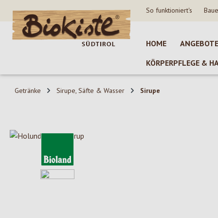
So funktioniert's
Baue
 Hauptinhalt springen
Zur Suche springen
Zur Hauptnavigation springen
HOME
ANGEBOT
KÖRPERPFLEGE & H
Getränke
Sirupe, Säfte & Wasser
Sirupe
Bildergalerie überspringen