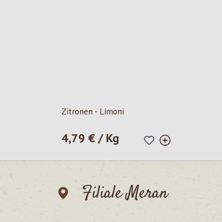
Zitronen - Limoni
4,79 € / Kg
Regulärer Preis:
Filiale Meran