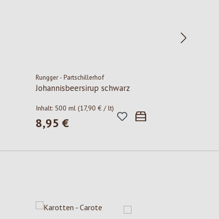
Rungger - Partschillerhof
Johannisbeersirup schwarz
Inhalt:
500 ml
(17,90 € / lt)
8,95 €
Regulärer Preis: