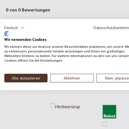
0 von 0 Bewertungen
Gib eine Bewertung ab!
Durchschnittliche Bewertung von 0 von 5 Sternen
Deutsch
Datenschutzbestim
Teile deine Erfahrungen mit dem Produkt mit anderen
Wir verwenden Cookies
Kunden.
Wir können diese zur Analyse unserer Besucherdaten platzieren, um unsere W
zu verbessern, personalisierte Inhalte anzuzeigen und Ihnen ein großartiges
Webseiten-Erlebnis zu bieten. Für weitere Informationen zu den von uns verwe
Cookies öffnen Sie die Einstellungen.
SCHREIBE EINE BEWERTUNG
Alle akzeptieren
Ablehnen
Nein, anpass
Produktgalerie überspringen