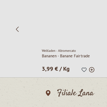
Weltladen - Altromercato
Bananen - Banane Fairtrade
3,99 € / Kg
Regulärer Preis:
Filiale Lana