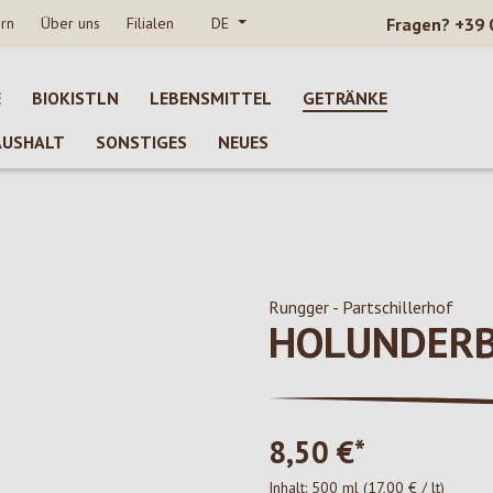
rn
Über uns
Filialen
DE
Fragen?
+39 
E
BIOKISTLN
LEBENSMITTEL
GETRÄNKE
AUSHALT
SONSTIGES
NEUES
Rungger - Partschillerhof
HOLUNDERB
8,50 €*
Inhalt:
500 ml
(17,00 € / lt)