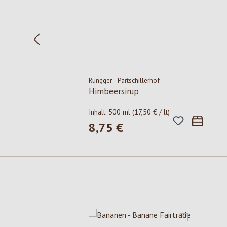
Rungger - Partschillerhof
Himbeersirup
Inhalt:
500 ml
(17,50 € / lt)
8,75 €
Regulärer Preis:
Produktgalerie überspringen