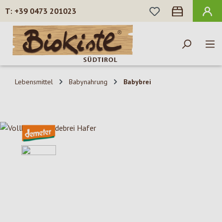
DU HAST 0 PROD
+39 0473 201023
Zum Hauptinhalt springen
Lebensmittel
Babynahrung
Babybrei
Bildergalerie überspringen