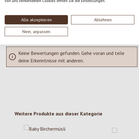
von uns verwendeten Cookies öffnen Sie die Einstellungen.
SCHREIBE EINE BEWERTUNG
Alle akzeptieren
Ablehnen
Bewertungen nur in der aktuellen Sprache anzeigen.
Nein, anpassen
Keine Bewertungen gefunden. Gehe voran und teile
deine Erkenntnisse mit anderen.
Produktgalerie überspringen
Weitere Produkte aus dieser Kategorie