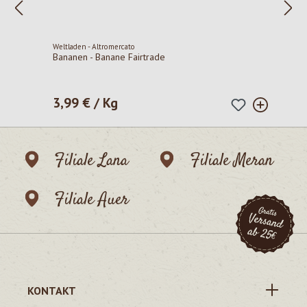
Weltladen - Altromercato
Bananen - Banane Fairtrade
3,99 € / Kg
Regulärer Preis:
Filiale Lana
Filiale Meran
Filiale Auer
KONTAKT