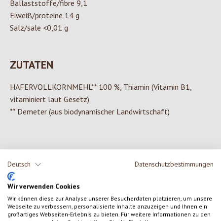
Ballaststoffe/fibre 9,1
Eiweiß/proteine 14 g
Salz/sale <0,01 g
ZUTATEN
HAFERVOLLKORNMEHL** 100 %, Thiamin (Vitamin B1,
vitaminiert laut Gesetz)
** Demeter (aus biodynamischer Landwirtschaft)
0 von 0 Bewertungen
Deutsch
Datenschutzbestimmungen
Wir verwenden Cookies
Gib eine Bewertung ab!
Durchschnittliche Bewertung von 0 von 5 Sternen
Wir können diese zur Analyse unserer Besucherdaten platzieren, um unsere
Webseite zu verbessern, personalisierte Inhalte anzuzeigen und Ihnen ein
Teile deine Erfahrungen mit dem Produkt mit anderen Kunden.
großartiges Webseiten-Erlebnis zu bieten. Für weitere Informationen zu den