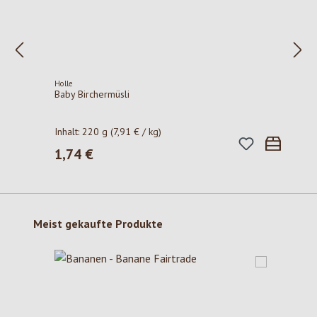
Holle
Baby Birchermüsli
Inhalt:
220 g
(7,91 € / kg)
1,74 €
Regulärer Preis:
Produktgalerie überspringen
Meist gekaufte Produkte