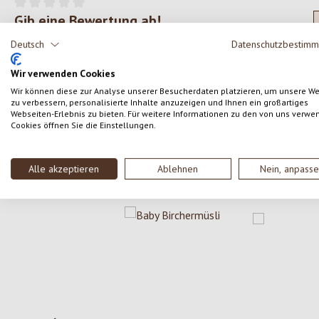
Gib eine Bewertung ab!
Durchschnittliche Bewertung von 0 von 5 Sternen
Deutsch
Datenschutzbestim
Teile deine Erfahrungen mit dem Produkt mit anderen
Kunden.
Wir verwenden Cookies
Wir können diese zur Analyse unserer Besucherdaten platzieren, um unsere W
zu verbessern, personalisierte Inhalte anzuzeigen und Ihnen ein großartiges
SCHREIBE EINE BEWERTUNG
Webseiten-Erlebnis zu bieten. Für weitere Informationen zu den von uns verwe
Cookies öffnen Sie die Einstellungen.
Alle akzeptieren
Ablehnen
Nein, anpass
Produktgalerie überspringen