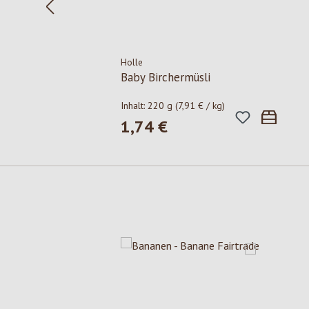
Holle
Baby Birchermüsli
Inhalt:
220 g
(7,91 € / kg)
1,74 €
Regulärer Preis:
Produktgalerie überspringen