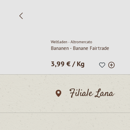
Weltladen - Altromercato
Bananen - Banane Fairtrade
3,99 € / Kg
Regulärer Preis:
Filiale Lana