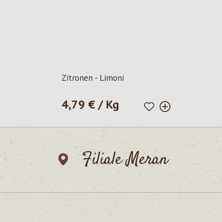
Zitronen - Limoni
4,79 € / Kg
Regulärer Preis:
Filiale Meran