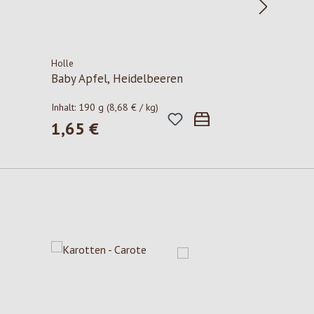
Holle
Baby Apfel, Heidelbeeren
Inhalt:
190 g
(8,68 € / kg)
1,65 €
Regulärer Preis: