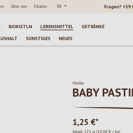
rn
Über uns
Filialen
DE
Fragen?
+39 
E
BIOKISTLN
LEBENSMITTEL
GETRÄNKE
AUSHALT
SONSTIGES
NEUES
Holle
BABY PAST
1,25 €*
Inhalt:
125 g
(10,00 € / kg)