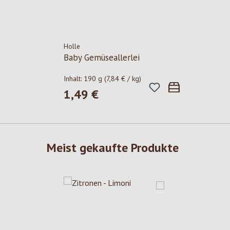
Holle
Baby Gemüseallerlei
Inhalt:
190 g
(7,84 € / kg)
1,49 €
Regulärer Preis:
Meist gekaufte Produkte