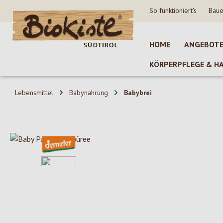
So funktioniert's
Baue
 Hauptinhalt springen
Zur Suche springen
Zur Hauptnavigation springen
HOME
ANGEBOT
KÖRPERPFLEGE & H
Lebensmittel
Babynahrung
Babybrei
Bildergalerie überspringen