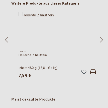
Produktgalerie überspringen
Weitere Produkte aus dieser Kategorie
Luvos
Heilerde 2 hautfein
Inhalt:
480 g
(15,81 € / kg)
7,59 €
Regulärer Preis:
Produktgalerie überspringen
Meist gekaufte Produkte