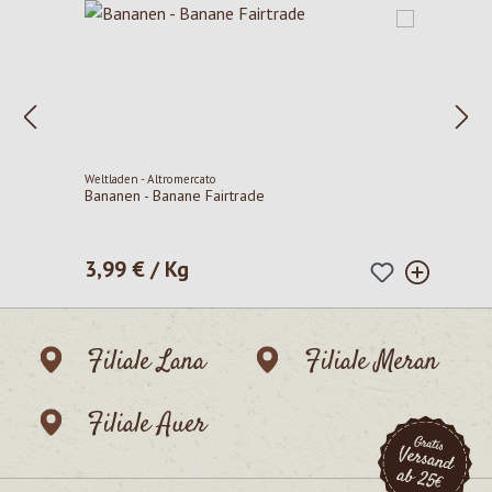
Weltladen - Altromercato
Bananen - Banane Fairtrade
3,99 € / Kg
Regulärer Preis:
Filiale Lana
Filiale Meran
Filiale Auer