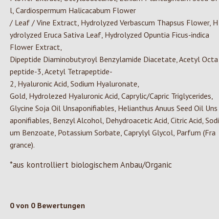
l,
Cardiospermum
Halicacabum
Flower
/
Leaf
/
Vine
Extract
,
Hydrolyzed
Verbascum
Thapsus
Flower,
H
ydrolyzed
Eruca Sativa
Leaf
,
Hydrolyzed
Opuntia
Ficus-indica
Flower
Extract
,
Dipeptide
Diaminobutyroyl
Benzylamide
Diacetate
,
Acetyl
Octa
peptide-3,
Acetyl
Tetrapeptide-
2,
Hyaluronic
Acid,
Sodium
Hyaluronate
,
Gold
,
Hydrolezed
Hyaluronic
Acid,
Caprylic
/
Capric
Triglycerides
,
Glycine
Soja
Oil
Unsaponifiables
,
Helianthus
Anuus
Seed
Oil
Uns
aponifiables
,
Benzyl
Alcohol,
Dehydroacetic
Acid,
Citric
Acid,
Sodi
um
Benzoate
,
Potassium
Sorbate,
Caprylyl
Glycol
,
Parfum
(
Fra
grance
).
*aus kontrolliert biologischem Anbau/Organic
0 von 0 Bewertungen