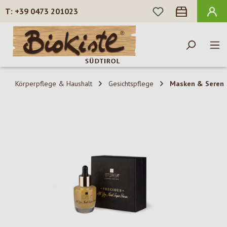
DU HAST 0 PROD
+39 0473 201023
Zum Hauptinhalt springen
Körperpflege & Haushalt
Gesichtspflege
Masken & Seren
Bildergalerie überspringen