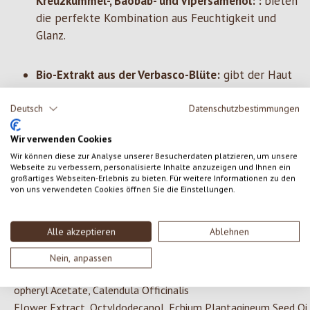
Kreuzkümmel-, Baobab- und Vipersamenöl: :
bieten
die perfekte Kombination aus Feuchtigkeit und
Glanz.
Bio-Extrakt aus der Verbasco-Blüte:
gibt der Haut
neues Licht und sorgt für ein gesünderes und
vitaleres Aussehen.
Deutsch
Datenschutzbestimmungen
Wir verwenden Cookies
Wir können diese zur Analyse unserer Besucherdaten platzieren, um unsere
Webseite zu verbessern, personalisierte Inhalte anzuzeigen und Ihnen ein
großartiges Webseiten-Erlebnis zu bieten. Für weitere Informationen zu den
ZUTATEN
von uns verwendeten Cookies öffnen Sie die Einstellungen.
Centaurea
Cyanus
Flower Water*,
Oryza
Sativa
Bran
Oil,
Alle akzeptieren
Ablehnen
Coco
Caprilate
,
Dicaprylyl
Carbonate,
Aqua
,
Glycerin
,
Helianthus
Annuus
Seed
Oil,
Prunus
Armeniaca Kernel Oil*, Nigella
Nein, anpassen
Sativa
Seed
Oil*,
Adansonia
Digitata
Seed
Oil*,
Tocopherol
,
Toc
opheryl
Acetate, Calendula Officinalis
Flower
Extract
,
Octyldodecanol
,
Echium
Plantagineum
Seed
Oi