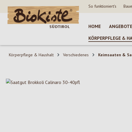
So funktioniert's
Baue
 Hauptinhalt springen
Zur Suche springen
Zur Hauptnavigation springen
HOME
ANGEBOT
KÖRPERPFLEGE & H
Körperpflege & Haushalt
Verschiedenes
Keimsaaten & Sa
Bildergalerie überspringen