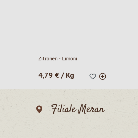
Zitronen - Limoni
4,79 € / Kg
Regulärer Preis:
Filiale Meran