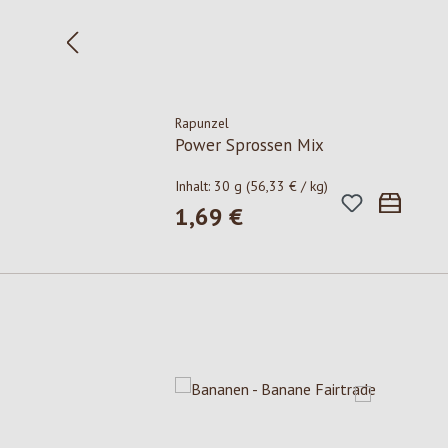
Rapunzel
Power Sprossen Mix
Inhalt:
30 g
(56,33 € / kg)
1,69 €
Regulärer Preis:
Produktgalerie überspringen