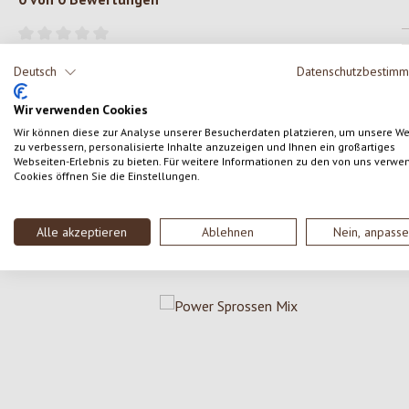
Gib eine Bewertung ab!
Durchschnittliche Bewertung von 0 von 5 Sternen
Deutsch
Datenschutzbestim
Teile deine Erfahrungen mit dem Produkt mit anderen
Wir verwenden Cookies
Kunden.
Wir können diese zur Analyse unserer Besucherdaten platzieren, um unsere W
zu verbessern, personalisierte Inhalte anzuzeigen und Ihnen ein großartiges
Webseiten-Erlebnis zu bieten. Für weitere Informationen zu den von uns verwe
SCHREIBE EINE BEWERTUNG
Cookies öffnen Sie die Einstellungen.
Alle akzeptieren
Ablehnen
Nein, anpass
Produktgalerie überspringen