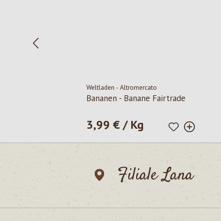
Weltladen - Altromercato
Bananen - Banane Fairtrade
3,99 € / Kg
Regulärer Preis:
Filiale Lana