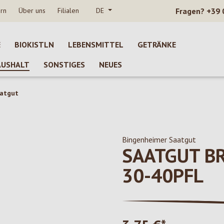
rn
Über uns
Filialen
DE
Fragen?
+39 
E
BIOKISTLN
LEBENSMITTEL
GETRÄNKE
AUSHALT
SONSTIGES
NEUES
atgut
Bingenheimer Saatgut
SAATGUT B
30-40PFL