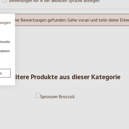
Bewertungen nur in der aktuellen Sprache anzeigen.
Keine Bewertungen gefunden. Gehe voran und teile deine Erke
mungen
ebseite
ndeten
en
Weitere Produkte aus dieser Kategorie