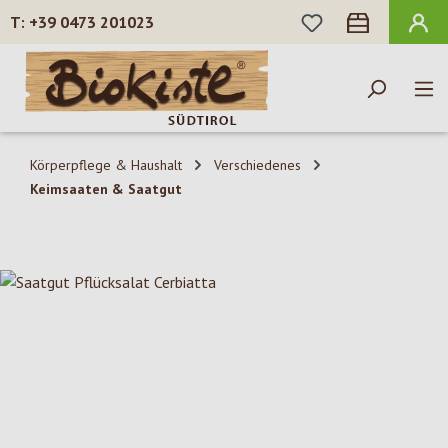
DU HAST 0 PROD
+39 0473 201023
Zum Hauptinhalt springen
Körperpflege & Haushalt
Verschiedenes
Keimsaaten & Saatgut
Bildergalerie überspringen