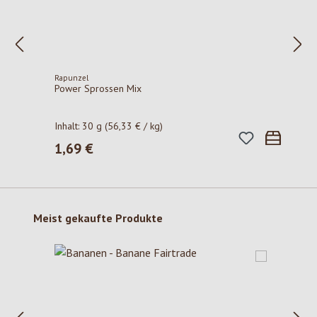
Rapunzel
Power Sprossen Mix
Inhalt:
30 g
(56,33 € / kg)
1,69 €
Regulärer Preis:
Produktgalerie überspringen
Meist gekaufte Produkte