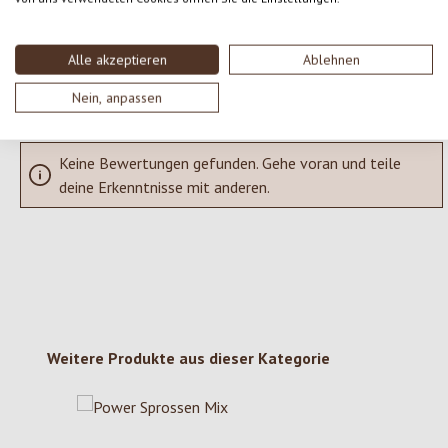
SCHREIBE EINE BEWERTUNG
Alle akzeptieren
Ablehnen
Bewertungen nur in der aktuellen Sprache anzeigen.
Nein, anpassen
Keine Bewertungen gefunden. Gehe voran und teile
deine Erkenntnisse mit anderen.
Produktgalerie überspringen
Weitere Produkte aus dieser Kategorie