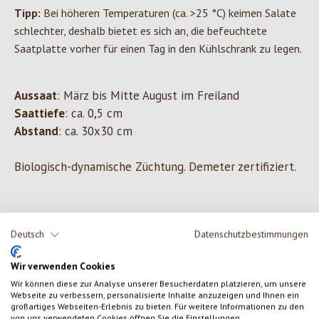
Tipp:
Bei höheren Temperaturen (ca. >25 °C) keimen Salate
schlechter, deshalb bietet es sich an, die befeuchtete
Saatplatte vorher für einen Tag in den Kühlschrank zu legen.
Aussaat
: März bis Mitte August im Freiland
Saattiefe
: ca. 0,5 cm
Abstand
: ca. 30x30 cm
Biologisch-dynamische Züchtung. Demeter zertifiziert.
0 von 0 Bewertungen
Deutsch
Datenschutzbestimmungen
Wir verwenden Cookies
Gib eine Bewertung ab!
Durchschnittliche Bewertung von 0 von 5 Sternen
Wir können diese zur Analyse unserer Besucherdaten platzieren, um unsere
Webseite zu verbessern, personalisierte Inhalte anzuzeigen und Ihnen ein
Teile deine Erfahrungen mit dem Produkt mit anderen Kunden.
großartiges Webseiten-Erlebnis zu bieten. Für weitere Informationen zu den
von uns verwendeten Cookies öffnen Sie die Einstellungen.