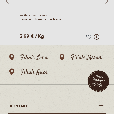
Weltladen - Altromercato
Bananen - Banane Fairtrade
3,99 € / Kg
Regulärer Preis:
Filiale Lana
Filiale Meran
Filiale Auer
KONTAKT