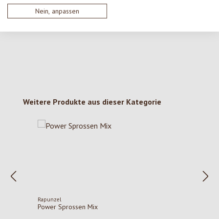
Keine Bewertungen gefunden. Gehe voran und teile
Nein, anpassen
deine Erkenntnisse mit anderen.
Produktgalerie überspringen
Weitere Produkte aus dieser Kategorie
Rapunzel
Power Sprossen Mix