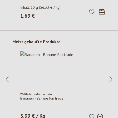
Inhalt:
30 g
(56,33 € / kg)
1,69 €
Regulärer Preis:
Produktgalerie überspringen
Meist gekaufte Produkte
Weltladen - Altromercato
Bananen - Banane Fairtrade
3,99 € / Kg
Regulärer Preis: