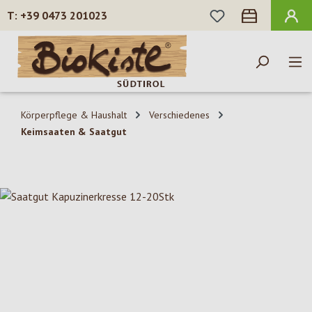
DU HAST 0 PROD
+39 0473 201023
Zum Hauptinhalt springen
Körperpflege & Haushalt
Verschiedenes
Keimsaaten & Saatgut
Bildergalerie überspringen