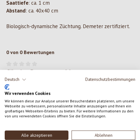
Saattiefe
: ca. 1 cm
Abstand
: ca. 40x40 cm
Biologisch-dynamische Züchtung. Demeter zertifiziert.
0 von 0 Bewertungen
Gib eine Bewertung ab!
Durchschnittliche Bewertung von 0 von 5 Sternen
Deutsch
Datenschutzbestimmungen
Teile deine Erfahrungen mit dem Produkt mit anderen Kunden.
Wir verwenden Cookies
SCHREIBE EINE BEWERTUNG
Wir können diese zur Analyse unserer Besucherdaten platzieren, um unsere
Webseite zu verbessern, personalisierte Inhalte anzuzeigen und Ihnen ein
großartiges Webseiten-Erlebnis zu bieten. Für weitere Informationen zu den
von uns verwendeten Cookies öffnen Sie die Einstellungen.
Bewertungen nur in der aktuellen Sprache anzeigen.
Alle akzeptieren
Ablehnen