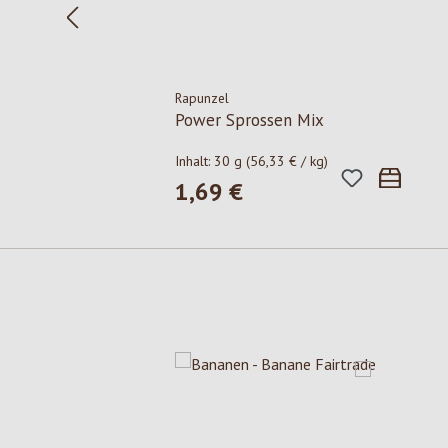
Rapunzel
Power Sprossen Mix
Inhalt:
30 g
(56,33 € / kg)
1,69 €
Regulärer Preis:
Produktgalerie überspringen