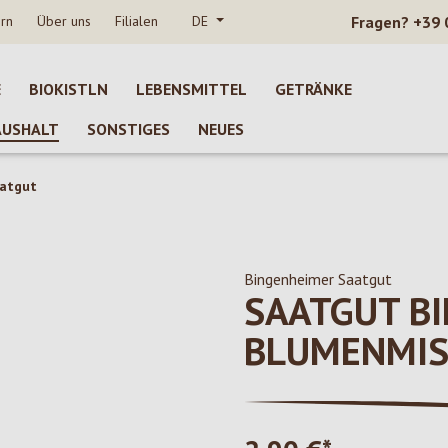
rn
Über uns
Filialen
DE
Fragen?
+39 
E
BIOKISTLN
LEBENSMITTEL
GETRÄNKE
AUSHALT
SONSTIGES
NEUES
atgut
Bingenheimer Saatgut
SAATGUT B
BLUMENMI