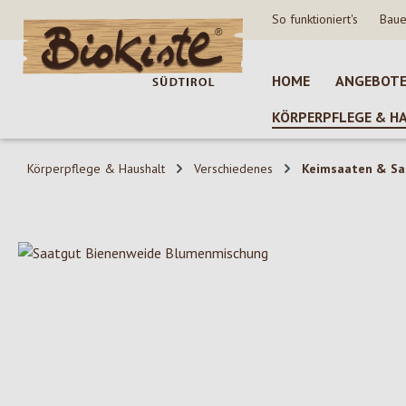
So funktioniert's
Baue
 Hauptinhalt springen
Zur Suche springen
Zur Hauptnavigation springen
HOME
ANGEBOT
KÖRPERPFLEGE & H
Körperpflege & Haushalt
Verschiedenes
Keimsaaten & Sa
Bildergalerie überspringen