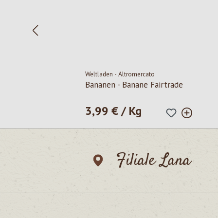
Weltladen - Altromercato
Bananen - Banane Fairtrade
3,99 € / Kg
Regulärer Preis:
Filiale Lana