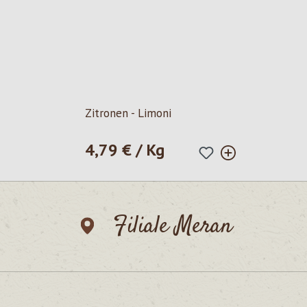
Zitronen - Limoni
4,79 € / Kg
Regulärer Preis:
Filiale Meran