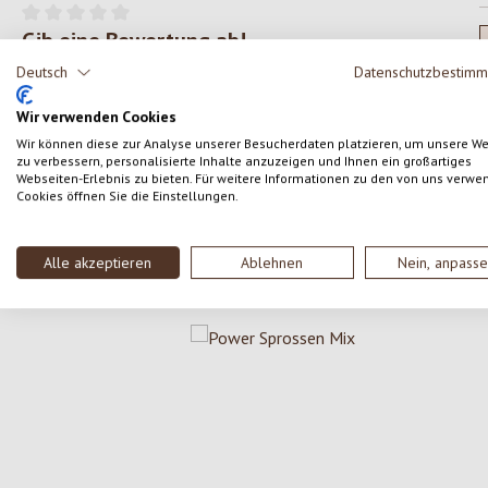
Gib eine Bewertung ab!
Durchschnittliche Bewertung von 0 von 5 Sternen
Deutsch
Datenschutzbestim
Teile deine Erfahrungen mit dem Produkt mit anderen
Kunden.
Wir verwenden Cookies
Wir können diese zur Analyse unserer Besucherdaten platzieren, um unsere W
zu verbessern, personalisierte Inhalte anzuzeigen und Ihnen ein großartiges
SCHREIBE EINE BEWERTUNG
Webseiten-Erlebnis zu bieten. Für weitere Informationen zu den von uns verwe
Cookies öffnen Sie die Einstellungen.
Alle akzeptieren
Ablehnen
Nein, anpass
Produktgalerie überspringen