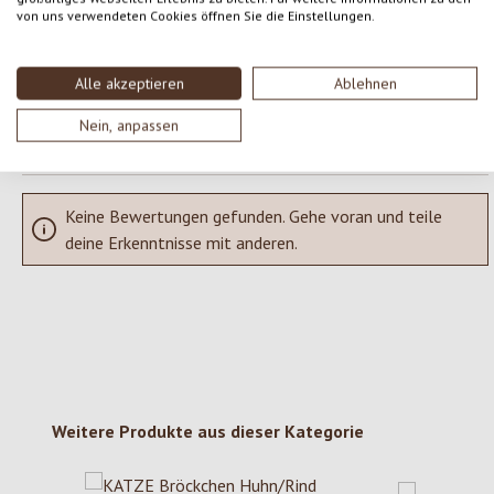
Teile deine Erfahrungen mit dem Produkt mit anderen Kunden.
von uns verwendeten Cookies öffnen Sie die Einstellungen.
SCHREIBE EINE BEWERTUNG
Alle akzeptieren
Ablehnen
Bewertungen nur in der aktuellen Sprache anzeigen.
Nein, anpassen
Keine Bewertungen gefunden. Gehe voran und teile
deine Erkenntnisse mit anderen.
Produktgalerie überspringen
Weitere Produkte aus dieser Kategorie