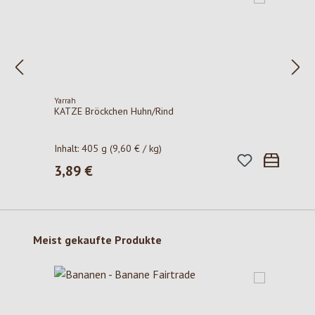
Yarrah
KATZE Bröckchen Huhn/Rind
Inhalt:
405 g
(9,60 € / kg)
3,89 €
Regulärer Preis:
Produktgalerie überspringen
Meist gekaufte Produkte