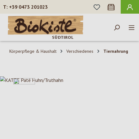
DU HAST 0 PROD
+39 0473 201023
Zum Hauptinhalt springen
Körperpflege & Haushalt
Verschiedenes
Tiernahrung
Bildergalerie überspringen