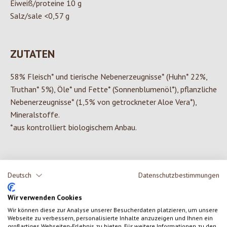
Eiweiß/proteine 10 g
Salz/sale <0,57 g
ZUTATEN
58% Fleisch* und tierische Nebenerzeugnisse* (Huhn* 22%,
Truthan* 5%), Öle* und Fette* (Sonnenblumenöl*), pflanzliche
Nebenerzeugnisse* (1,5% von getrockneter Aloe Vera*),
Mineralstoffe.
*aus kontrolliert biologischem Anbau.
Deutsch
Datenschutzbestimmungen
0 von 0 Bewertungen
Wir verwenden Cookies
Gib eine Bewertung ab!
Durchschnittliche Bewertung von 0 von 5 Sternen
Wir können diese zur Analyse unserer Besucherdaten platzieren, um unsere
Webseite zu verbessern, personalisierte Inhalte anzuzeigen und Ihnen ein
großartiges Webseiten-Erlebnis zu bieten. Für weitere Informationen zu den