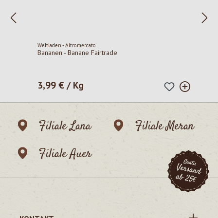
Weltladen - Altromercato
Bananen - Banane Fairtrade
3,99 € / Kg
Regulärer Preis:
Filiale Lana
Filiale Meran
Filiale Auer