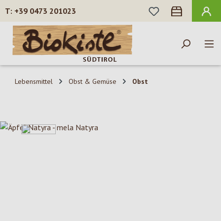
DU HAST 0 PROD
+39 0473 201023
Zum Hauptinhalt springen
Lebensmittel
Obst & Gemüse
Obst
Bildergalerie überspringen