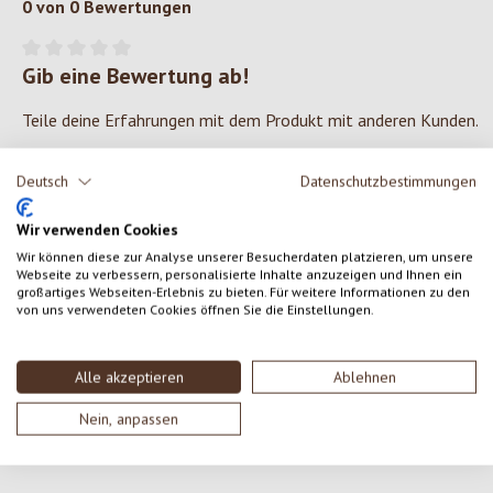
0 von 0 Bewertungen
Gib eine Bewertung ab!
Durchschnittliche Bewertung von 0 von 5 Sternen
Teile deine Erfahrungen mit dem Produkt mit anderen Kunden.
SCHREIBE EINE BEWERTUNG
Deutsch
Datenschutzbestimmungen
Wir verwenden Cookies
Bewertungen nur in der aktuellen Sprache anzeigen.
Wir können diese zur Analyse unserer Besucherdaten platzieren, um unsere
Webseite zu verbessern, personalisierte Inhalte anzuzeigen und Ihnen ein
großartiges Webseiten-Erlebnis zu bieten. Für weitere Informationen zu den
von uns verwendeten Cookies öffnen Sie die Einstellungen.
Keine Bewertungen gefunden. Gehe voran und teile
deine Erkenntnisse mit anderen.
Alle akzeptieren
Ablehnen
Nein, anpassen