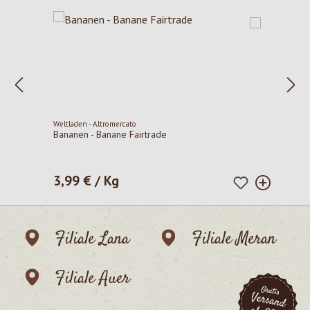
Weltladen - Altromercato
Bananen - Banane Fairtrade
3,99 € / Kg
Regulärer Preis:
Filiale Lana
Filiale Meran
Filiale Auer