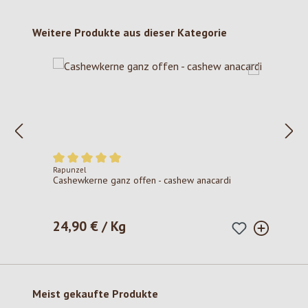
Produktgalerie überspringen
Weitere Produkte aus dieser Kategorie
Rapunzel
Durchschnittliche Bewertung von 5 von 5 Sternen
Cashewkerne ganz offen - cashew anacardi
24,90 € / Kg
Regulärer Preis:
Produktgalerie überspringen
Meist gekaufte Produkte