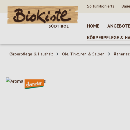
So funktioniert's
Baue
 Hauptinhalt springen
Zur Suche springen
Zur Hauptnavigation springen
HOME
ANGEBOT
KÖRPERPFLEGE & H
Körperpflege & Haushalt
Öle, Tinkturen & Salben
Ätherisc
Bildergalerie überspringen