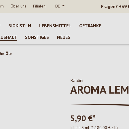
rn
Über uns
Filialen
DE
Fragen?
+39 
E
BIOKISTLN
LEBENSMITTEL
GETRÄNKE
AUSHALT
SONSTIGES
NEUES
he Öle
Baldini
AROMA LE
5,90 €*
Inhalt:
5 ml
(1.180,00 € / lt)