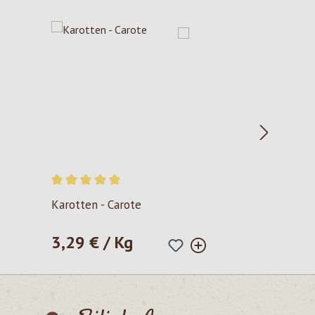
Durchschnittliche Bewertung von 5 von 5 Sternen
Karotten - Carote
3,29 € / Kg
Regulärer Preis: