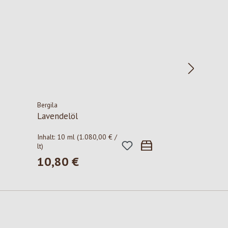
Bergila
Lavendelöl
Inhalt:
10 ml
(1.080,00 € /
lt)
10,80 €
Regulärer Preis: