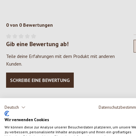
0 von 0 Bewertungen
Gib eine Bewertung ab!
Durchschnittliche Bewertung von 0 von 5 Sternen
Teile deine Erfahrungen mit dem Produkt mit anderen
Kunden.
SCHREIBE EINE BEWERTUNG
Deutsch
Datenschutzbestim
Produktgalerie überspringen
Wir verwenden Cookies
Wir können diese zur Analyse unserer Besucherdaten platzieren, um unsere W
zu verbessern, personalisierte Inhalte anzuzeigen und Ihnen ein großartiges