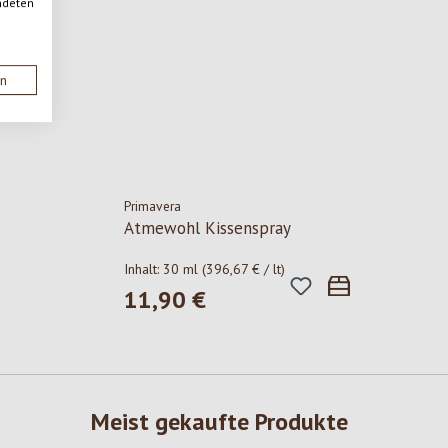
ndeten
en
Primavera
Atmewohl Kissenspray
Inhalt:
30 ml
(396,67 € / lt)
11,90 €
Regulärer Preis:
Meist gekaufte Produkte