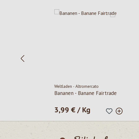
Produktgalerie überspringen
Weltladen - Altromercato
Bananen - Banane Fairtrade
3,99 € / Kg
Regulärer Preis: