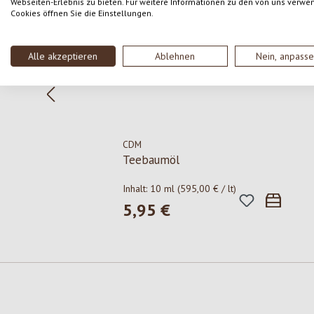
Webseiten-Erlebnis zu bieten. Für weitere Informationen zu den von uns verwe
Cookies öffnen Sie die Einstellungen.
Alle akzeptieren
Ablehnen
Nein, anpass
CDM
Teebaumöl
Inhalt:
10 ml
(595,00 € / lt)
5,95 €
Regulärer Preis: