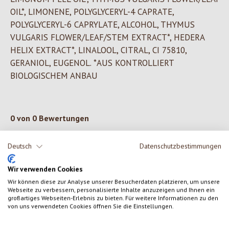
OIL*, LIMONENE, POLYGLYCERYL-4 CAPRATE,
POLYGLYCERYL-6 CAPRYLATE, ALCOHOL, THYMUS
VULGARIS FLOWER/LEAF/STEM EXTRACT*, HEDERA
HELIX EXTRACT*, LINALOOL, CITRAL, CI 75810,
GERANIOL, EUGENOL. *AUS KONTROLLIERT
BIOLOGISCHEM ANBAU
0 von 0 Bewertungen
Deutsch
Datenschutzbestimmungen
Gib eine Bewertung ab!
Durchschnittliche Bewertung von 0 von 5 Sternen
Wir verwenden Cookies
Teile deine Erfahrungen mit dem Produkt mit anderen Kunden.
Wir können diese zur Analyse unserer Besucherdaten platzieren, um unsere
Webseite zu verbessern, personalisierte Inhalte anzuzeigen und Ihnen ein
SCHREIBE EINE BEWERTUNG
großartiges Webseiten-Erlebnis zu bieten. Für weitere Informationen zu den
von uns verwendeten Cookies öffnen Sie die Einstellungen.
Bewertungen nur in der aktuellen Sprache anzeigen.