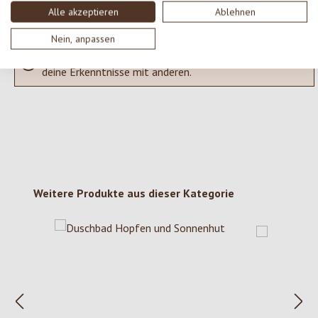
Alle akzeptieren
Ablehnen
Nein, anpassen
Keine Bewertungen gefunden. Gehe voran und teile
deine Erkenntnisse mit anderen.
Produktgalerie überspringen
Weitere Produkte aus dieser Kategorie