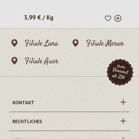
3,99 € / Kg
Regulärer Preis:
Filiale Lana
Filiale Meran
Filiale Auer
KONTAKT
RECHTLICHES