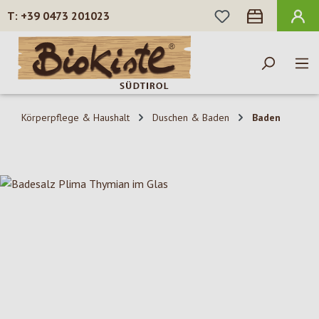
DU HAST 0 PROD
+39 0473 201023
Zum Hauptinhalt springen
Körperpflege & Haushalt
Duschen & Baden
Baden
Bildergalerie überspringen