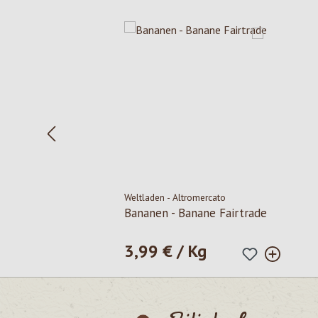
Produktgalerie überspringen
Weltladen - Altromercato
Bananen - Banane Fairtrade
3,99 € / Kg
Regulärer Preis: