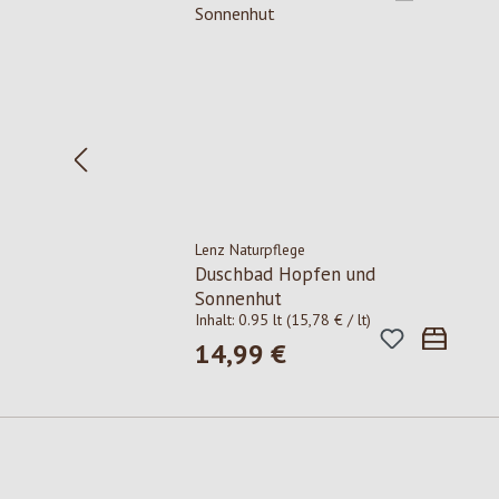
Lenz Naturpflege
Duschbad Hopfen und
Sonnenhut
Inhalt:
0.95 lt
(15,78 € / lt)
14,99 €
Regulärer Preis: