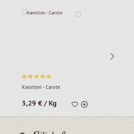
Durchschnittliche Bewertung von 5 von 5 Sternen
Karotten - Carote
3,29 € / Kg
Regulärer Preis: