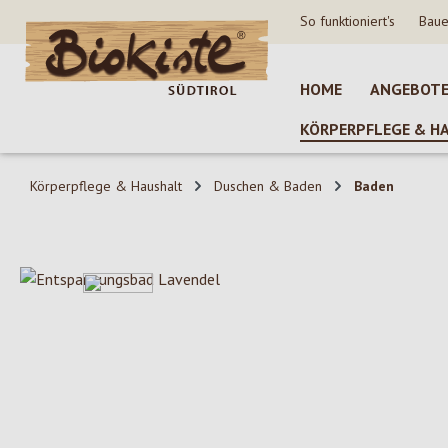
So funktioniert's
Baue
 Hauptinhalt springen
Zur Suche springen
Zur Hauptnavigation springen
HOME
ANGEBOT
KÖRPERPFLEGE & H
Körperpflege & Haushalt
Duschen & Baden
Baden
Bildergalerie überspringen