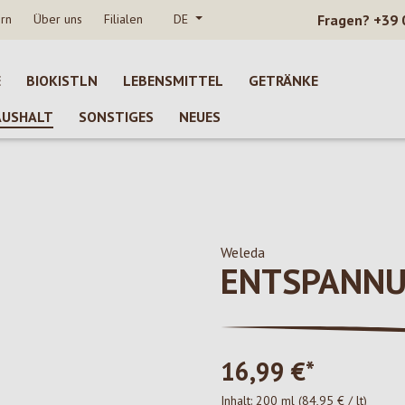
rn
Über uns
Filialen
DE
Fragen?
+39 
E
BIOKISTLN
LEBENSMITTEL
GETRÄNKE
AUSHALT
SONSTIGES
NEUES
Weleda
ENTSPANNU
16,99 €*
Inhalt:
200 ml
(84,95 € / lt)