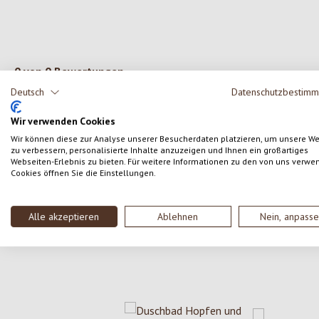
0 von 0 Bewertungen
Deutsch
Datenschutzbestim
Gib eine Bewertung ab!
Durchschnittliche Bewertung von 0 von 5 Sternen
Wir verwenden Cookies
Wir können diese zur Analyse unserer Besucherdaten platzieren, um unsere W
Teile deine Erfahrungen mit dem Produkt mit anderen
zu verbessern, personalisierte Inhalte anzuzeigen und Ihnen ein großartiges
Kunden.
Webseiten-Erlebnis zu bieten. Für weitere Informationen zu den von uns verwe
Cookies öffnen Sie die Einstellungen.
SCHREIBE EINE BEWERTUNG
Alle akzeptieren
Ablehnen
Nein, anpass
Produktgalerie überspringen