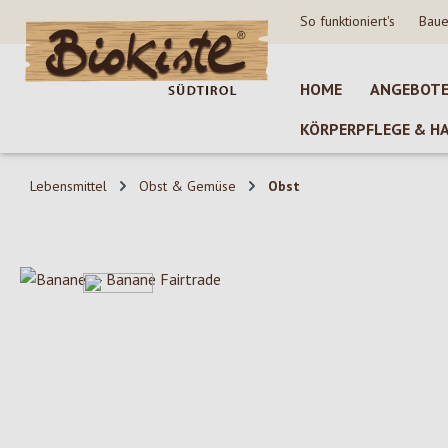
So funktioniert's
Baue
 Hauptinhalt springen
Zur Suche springen
Zur Hauptnavigation springen
HOME
ANGEBOT
KÖRPERPFLEGE & H
Lebensmittel
Obst & Gemüse
Obst
Bildergalerie überspringen