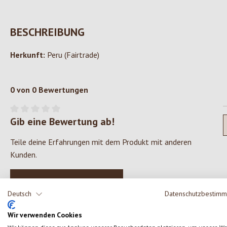
BESCHREIBUNG
Herkunft:
Peru (Fairtrade)
0 von 0 Bewertungen
Gib eine Bewertung ab!
Durchschnittliche Bewertung von 0 von 5 Sternen
Teile deine Erfahrungen mit dem Produkt mit anderen
Kunden.
SCHREIBE EINE BEWERTUNG
Deutsch
Datenschutzbestim
Wir verwenden Cookies