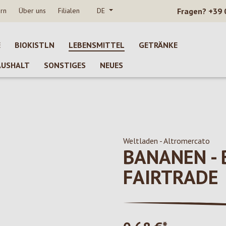
rn
Über uns
Filialen
DE
Fragen?
+39 
E
BIOKISTLN
LEBENSMITTEL
GETRÄNKE
AUSHALT
SONSTIGES
NEUES
Weltladen - Altromercato
BANANEN -
FAIRTRADE