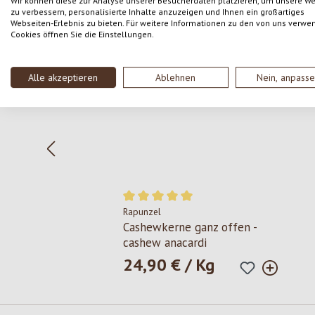
Wir können diese zur Analyse unserer Besucherdaten platzieren, um unsere W
zu verbessern, personalisierte Inhalte anzuzeigen und Ihnen ein großartiges
Webseiten-Erlebnis zu bieten. Für weitere Informationen zu den von uns verwe
Produktgalerie überspringen
Cookies öffnen Sie die Einstellungen.
Alle akzeptieren
Ablehnen
Nein, anpass
Rapunzel
Durchschnittliche Bewertung von 5 von 
Cashewkerne ganz offen -
cashew anacardi
24,90 € / Kg
Regulärer Preis: