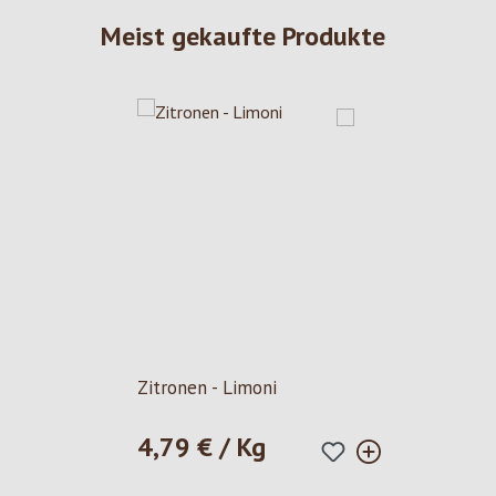
Meist gekaufte Produkte
Zitronen - Limoni
4,79 € / Kg
Regulärer Preis: