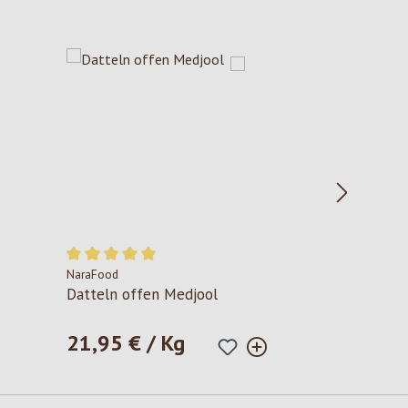
NaraFood
Durchschnittliche Bewertung von 5 von 5 Sternen
Datteln offen Medjool
21,95 € / Kg
Regulärer Preis: