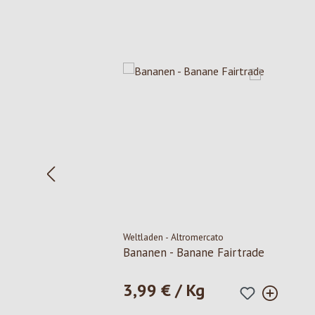
Produktgalerie überspringen
Weltladen - Altromercato
Bananen - Banane Fairtrade
3,99 € / Kg
Regulärer Preis: