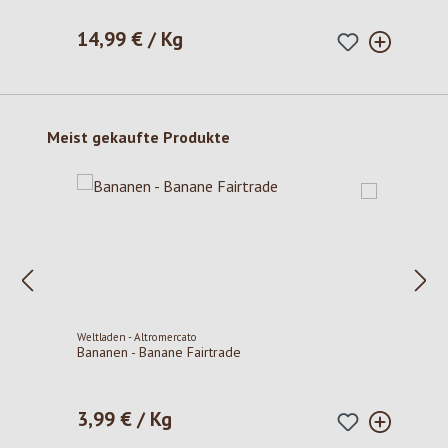
14,99 € / Kg
Regulärer Preis:
Produktgalerie überspringen
Meist gekaufte Produkte
Weltladen - Altromercato
Bananen - Banane Fairtrade
3,99 € / Kg
Regulärer Preis: