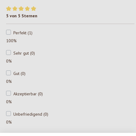
Durchschnittliche Bewertung von 5 von 5 Sternen
5 von 5 Sternen
Perfekt (1)
100%
Sehr gut (0)
0%
Gut (0)
0%
Akzeptierbar (0)
0%
Unbefriedigend (0)
0%