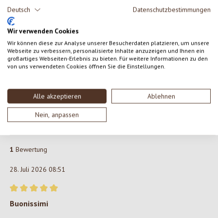
Deutsch
Datenschutzbestimmungen
Gib eine Bewertung ab!
Wir verwenden Cookies
Teile deine Erfahrungen mit dem Produkt mit anderen Kunden.
Wir können diese zur Analyse unserer Besucherdaten platzieren, um unsere
Webseite zu verbessern, personalisierte Inhalte anzuzeigen und Ihnen ein
SCHREIBE EINE BEWERTUNG
großartiges Webseiten-Erlebnis zu bieten. Für weitere Informationen zu den
von uns verwendeten Cookies öffnen Sie die Einstellungen.
Bewertungen nur in der aktuellen Sprache anzeigen.
Alle akzeptieren
Ablehnen
Sortiert nach
Nein, anpassen
1
Bewertung
28. Juli 2026 08:51
Bewertung mit 5 von 5 Sternen
Buonissimi