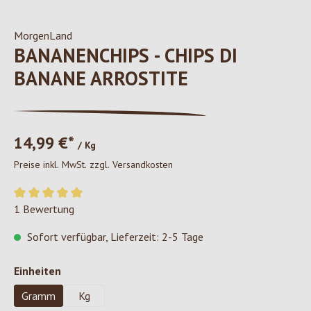
MorgenLand
BANANENCHIPS - CHIPS DI
BANANE ARROSTITE
14,99 €*
/ Kg
Preise inkl. MwSt. zzgl. Versandkosten
Durchschnittliche Bewertung von 5 von 5 Sternen
1 Bewertung
Sofort verfügbar, Lieferzeit: 2-5 Tage
auswählen
Einheiten
Gramm
Kg