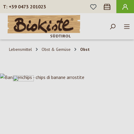
DU HAST 0 PROD
+39 0473 201023
Zum Hauptinhalt springen
Lebensmittel
Obst & Gemüse
Obst
Bildergalerie überspringen