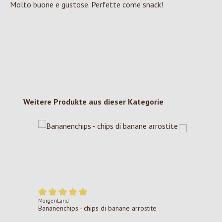
Molto buone e gustose. Perfette come snack!
Produktgalerie überspringen
Weitere Produkte aus dieser Kategorie
MorgenLand
Durchschnittliche Bewertung von 5 von 5 Sternen
Bananenchips - chips di banane arrostite