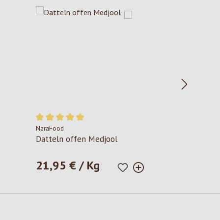
NaraFood
Durchschnittliche Bewertung von 5 von 5 Sternen
Datteln offen Medjool
21,95 € / Kg
Regulärer Preis: