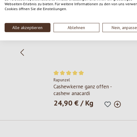
Produktgalerie überspringen
Webseiten-Erlebnis zu bieten. Für weitere Informationen zu den von uns verwe
Cookies öffnen Sie die Einstellungen.
Alle akzeptieren
Ablehnen
Nein, anpass
Rapunzel
Durchschnittliche Bewertung von 5 von 
Cashewkerne ganz offen -
cashew anacardi
24,90 € / Kg
Regulärer Preis: