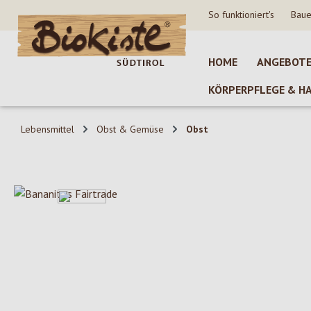
So funktioniert's
Baue
 Hauptinhalt springen
Zur Suche springen
Zur Hauptnavigation springen
HOME
ANGEBOT
KÖRPERPFLEGE & H
Lebensmittel
Obst & Gemüse
Obst
Bildergalerie überspringen