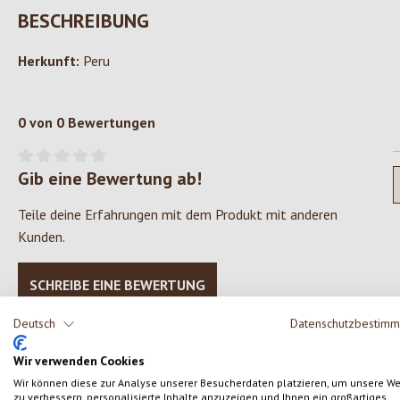
BESCHREIBUNG
Herkunft:
Peru
0 von 0 Bewertungen
Gib eine Bewertung ab!
Durchschnittliche Bewertung von 0 von 5 Sternen
Teile deine Erfahrungen mit dem Produkt mit anderen
Kunden.
SCHREIBE EINE BEWERTUNG
Deutsch
Datenschutzbestim
Wir verwenden Cookies
Wir können diese zur Analyse unserer Besucherdaten platzieren, um unsere W
zu verbessern, personalisierte Inhalte anzuzeigen und Ihnen ein großartiges