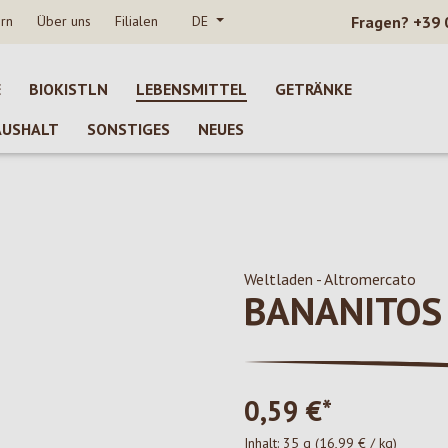
rn
Über uns
Filialen
DE
Fragen?
+39 
E
BIOKISTLN
LEBENSMITTEL
GETRÄNKE
AUSHALT
SONSTIGES
NEUES
Weltladen - Altromercato
BANANITOS
0,59 €*
Inhalt:
35 g
(16,99 € / kg)