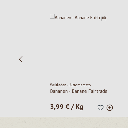
Produktgalerie überspringen
Weltladen - Altromercato
Bananen - Banane Fairtrade
3,99 € / Kg
Regulärer Preis: