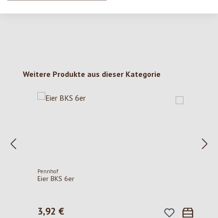
Produktgalerie überspringen
Weitere Produkte aus dieser Kategorie
Pennhof
Eier BKS 6er
3,92 €
Regulärer Preis: