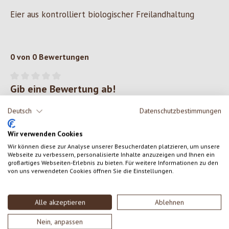
Eier aus kontrolliert biologischer Freilandhaltung
0 von 0 Bewertungen
Gib eine Bewertung ab!
Durchschnittliche Bewertung von 0 von 5 Sternen
Teile deine Erfahrungen mit dem Produkt mit anderen Kunden.
Deutsch
Datenschutzbestimmungen
Wir verwenden Cookies
SCHREIBE EINE BEWERTUNG
Wir können diese zur Analyse unserer Besucherdaten platzieren, um unsere
Webseite zu verbessern, personalisierte Inhalte anzuzeigen und Ihnen ein
großartiges Webseiten-Erlebnis zu bieten. Für weitere Informationen zu den
Bewertungen nur in der aktuellen Sprache anzeigen.
von uns verwendeten Cookies öffnen Sie die Einstellungen.
Alle akzeptieren
Ablehnen
Keine Bewertungen gefunden. Gehe voran und teile
deine Erkenntnisse mit anderen.
Nein, anpassen