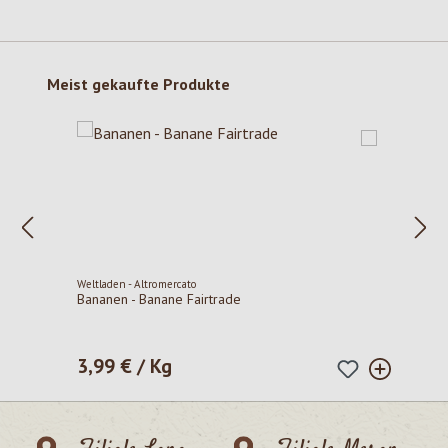
Produktgalerie überspringen
Meist gekaufte Produkte
Weltladen - Altromercato
Bananen - Banane Fairtrade
3,99 € / Kg
Regulärer Preis: