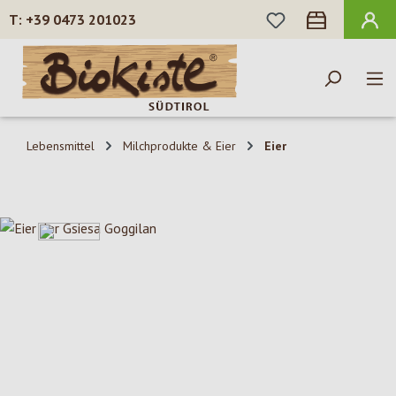
DU HAST 0 PROD
+39 0473 201023
Zum Hauptinhalt springen
Lebensmittel
Milchprodukte & Eier
Eier
Bildergalerie überspringen