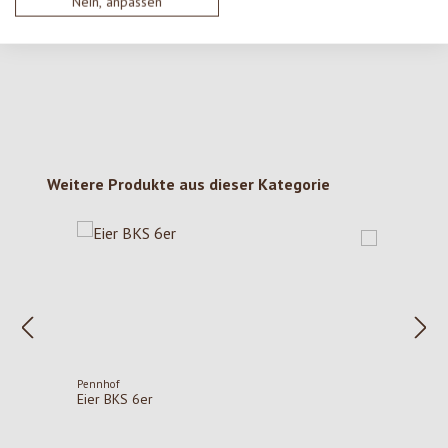
Nein, anpassen
deine Erkenntnisse mit anderen.
Produktgalerie überspringen
Weitere Produkte aus dieser Kategorie
Pennhof
Eier BKS 6er