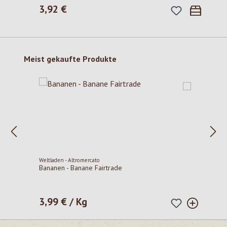
3,92 €
Regulärer Preis:
Produktgalerie überspringen
Meist gekaufte Produkte
Weltladen - Altromercato
Bananen - Banane Fairtrade
3,99 € / Kg
Regulärer Preis: