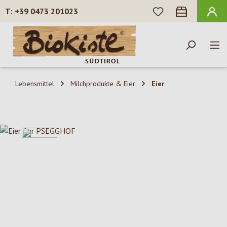
DU HAST 0 PROD
+39 0473 201023
Zum Hauptinhalt springen
Lebensmittel
Milchprodukte & Eier
Eier
Bildergalerie überspringen