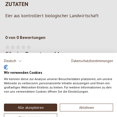
ZUTATEN
Eier aus kontrolliert biologischer Landwirtschaft
0 von 0 Bewertungen
Gib eine Bewertung ab!
Durchschnittliche Bewertung von 0 von 5 Sternen
Deutsch
Datenschutzbestimmungen
Teile deine Erfahrungen mit dem Produkt mit anderen Kunden.
Wir verwenden Cookies
SCHREIBE EINE BEWERTUNG
Wir können diese zur Analyse unserer Besucherdaten platzieren, um unsere
Webseite zu verbessern, personalisierte Inhalte anzuzeigen und Ihnen ein
großartiges Webseiten-Erlebnis zu bieten. Für weitere Informationen zu den
von uns verwendeten Cookies öffnen Sie die Einstellungen.
Bewertungen nur in der aktuellen Sprache anzeigen.
Alle akzeptieren
Ablehnen
Keine Bewertungen gefunden. Gehe voran und teile