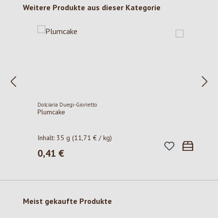
Produktgalerie überspringen
Weitere Produkte aus dieser Kategorie
Dolciaria Duegi-Giorietto
Plumcake
Inhalt:
35 g
(11,71 € / kg)
0,41 €
Regulärer Preis:
Produktgalerie überspringen
Meist gekaufte Produkte