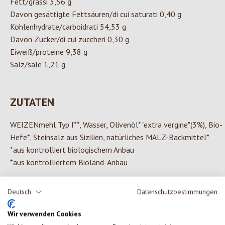
Fett/grassi 3,56 g
Davon gesättigte Fettsäuren/di cui saturati 0,40 g
Kohlenhydrate/carboidrati 54,53 g
Davon Zucker/di cui zuccheri 0,30 g
Eiweiß/proteine 9,38 g
Salz/sale 1,21 g
ZUTATEN
WEIZENmehl Typ I**, Wasser, Olivenöl* "extra vergine"(3%), Bio-
Hefe*, Steinsalz aus Sizilien, natürliches MALZ-Backmittel*
*aus kontrolliert biologischem Anbau
*aus kontrolliertem Bioland-Anbau
Deutsch
Datenschutzbestimmungen
0 von 0 Bewertungen
Wir verwenden Cookies