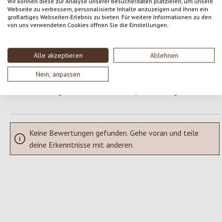
Wir können diese zur Analyse unserer Besucherdaten platzieren, um unsere
Webseite zu verbessern, personalisierte Inhalte anzuzeigen und Ihnen ein
Gib eine Bewertung ab!
Durchschnittliche Bewertung von 0 von 5 Sternen
großartiges Webseiten-Erlebnis zu bieten. Für weitere Informationen zu den
von uns verwendeten Cookies öffnen Sie die Einstellungen.
Teile deine Erfahrungen mit dem Produkt mit anderen Kunden.
Alle akzeptieren
Ablehnen
SCHREIBE EINE BEWERTUNG
Nein, anpassen
Bewertungen nur in der aktuellen Sprache anzeigen.
Keine Bewertungen gefunden. Gehe voran und teile
deine Erkenntnisse mit anderen.