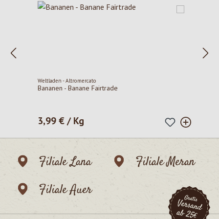
Weltladen - Altromercato
Bananen - Banane Fairtrade
3,99 € / Kg
Regulärer Preis:
Filiale Lana
Filiale Meran
Filiale Auer