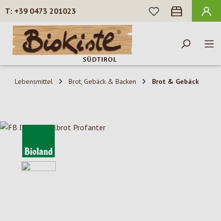
DU HAST 0 PROD
+39 0473 201023
Zum Hauptinhalt springen
Lebensmittel
Brot, Gebäck & Backen
Brot & Gebäck
Bildergalerie überspringen