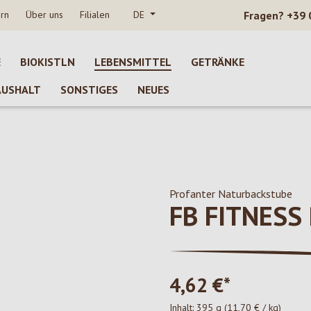
rn
Über uns
Filialen
DE
Fragen?
+39 
E
BIOKISTLN
LEBENSMITTEL
GETRÄNKE
AUSHALT
SONSTIGES
NEUES
Profanter Naturbackstube
FB FITNESS
4,62 €*
Inhalt:
395 g
(11,70 € / kg)