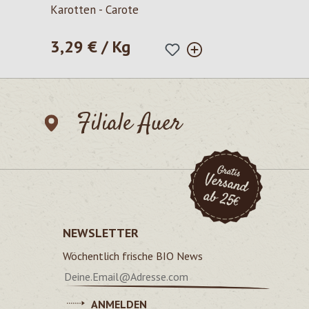
Durchschnittliche Bewertung von 5 von 5 Sternen
Karotten - Carote
3,29 € / Kg
Regulärer Preis:
Filiale Auer
NEWSLETTER
Wöchentlich frische BIO News
ANMELDEN