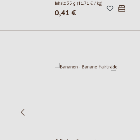
Inhalt:
35 g
(11,71 € / kg)
0,41 €
Regulärer Preis:
Produktgalerie überspringen