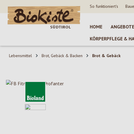
So funktioniert's
Baue
 Hauptinhalt springen
Zur Suche springen
Zur Hauptnavigation springen
HOME
ANGEBOT
KÖRPERPFLEGE & H
Lebensmittel
Brot, Gebäck & Backen
Brot & Gebäck
Bildergalerie überspringen