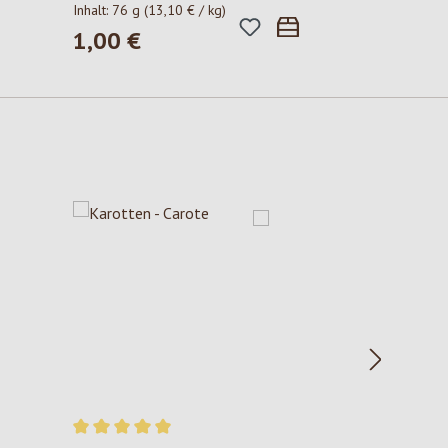
Inhalt:
76 g
(13,10 € / kg)
1,00 €
Regulärer Preis: