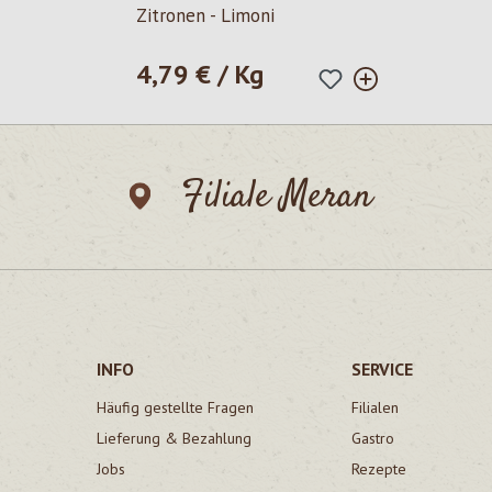
Zitronen - Limoni
4,79 € / Kg
Regulärer Preis:
Filiale Meran
INFO
SERVICE
Häufig gestellte Fragen
Filialen
Lieferung & Bezahlung
Gastro
Jobs
Rezepte