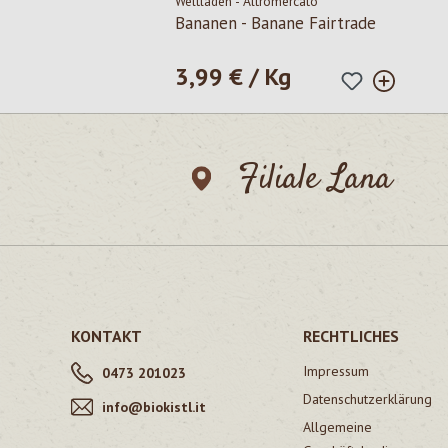
Weltladen - Altromercato
Bananen - Banane Fairtrade
3,99 € / Kg
Regulärer Preis:
Filiale Lana
KONTAKT
RECHTLICHES
Impressum
0473 201023
Datenschutzerklärung
info@biokistl.it
Allgemeine