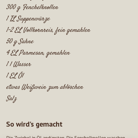
300 g Fenchelknollen
1 TL Suppenwürze
1-2 EL Vollkornreis, fein gemahlen
50 g Sahne
4 EL Parmesan, gemahlen
1 l Wasser
1 EL Öl
etwas Weißwein zum ablöschen
Salz
So wird's gemacht
Die Zwiebel in Öl andünsten. Die Fenchelknollen waschen,