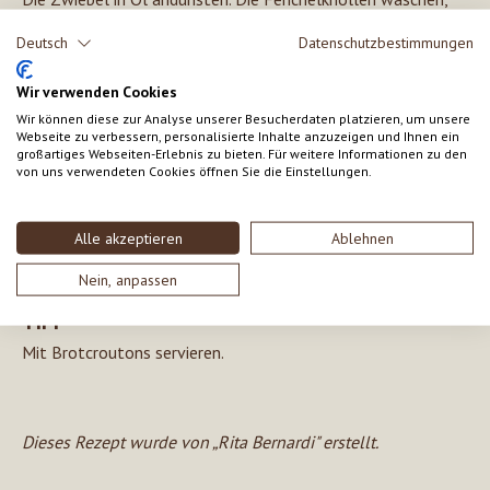
etwas Fenchelgrün zur Dekoration weggeben und die
Deutsch
Datenschutzbestimmungen
Fenchel in kleine Stücke schneiden. Zur Zwiebel geben und
etwas andünsten lassen. Mit Weißwein ablöschen, kurz
Wir verwenden Cookies
einkochen lassen, dann das Wasser aufgießen. Die
Wir können diese zur Analyse unserer Besucherdaten platzieren, um unsere
Suppenwürze und das Salz zufügen und alles weich kochen.
Webseite zu verbessern, personalisierte Inhalte anzuzeigen und Ihnen ein
großartiges Webseiten-Erlebnis zu bieten. Für weitere Informationen zu den
Die Suppe pürieren, das Reismehl mit ganz wenig kaltem
von uns verwendeten Cookies öffnen Sie die Einstellungen.
Wasser verrühren und in die Suppe einrühren. Nochmals
aufkochen lassen und dann zugedeckt etwa 10 Minuten
Alle akzeptieren
Ablehnen
quellen lassen. Die Suppe mit Sahne verfeinern und mit dem
Fenchelgrün und Parmesan bestreut servieren.
Nein, anpassen
TIPP
Mit Brotcroutons servieren.
Dieses Rezept wurde von „Rita Bernardi" erstellt.