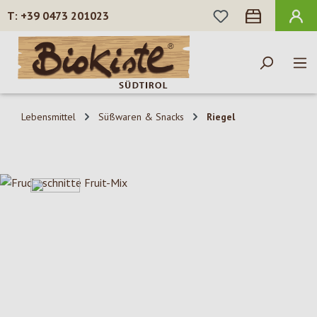
DU HAST 0 PROD
+39 0473 201023
Zum Hauptinhalt springen
Lebensmittel
Süßwaren & Snacks
Riegel
Bildergalerie überspringen