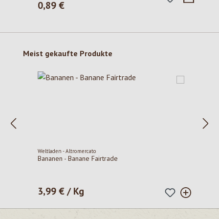
0,89 €
Regulärer Preis:
Produktgalerie überspringen
Meist gekaufte Produkte
Weltladen - Altromercato
Bananen - Banane Fairtrade
3,99 € / Kg
Regulärer Preis: