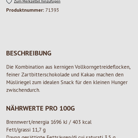
Zum Merkzettel hinzufügen
Produktnummer:
71393
BESCHREIBUNG
Die Kombination aus kernigen Vollkorngetreideflocken,
feiner Zartbitterschokolade und Kakao machen den
Müsliriegel zum idealen Snack für den kleinen Hunger
zwischendurch.
NÄHRWERTE PRO 100G
Brennwert/energia 1696 kJ / 403 kcal
Fett/grassi 11,7 g
Davon gesättigte Fettsäuren/di cui saturati 3,5 g