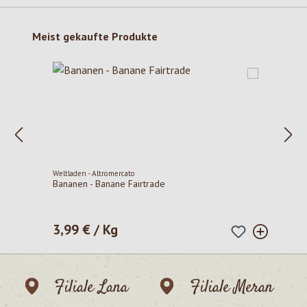
Produktgalerie überspringen
Meist gekaufte Produkte
Weltladen - Altromercato
Bananen - Banane Fairtrade
3,99 € / Kg
Regulärer Preis:
Filiale Lana
Filiale Meran