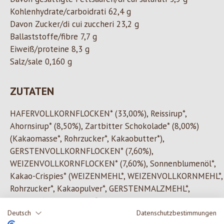
Kohlenhydrate/carboidrati 62,4 g
Davon Zucker/di cui zuccheri 23,2 g
Ballaststoffe/fibre 7,7 g
Eiweiß/proteine 8,3 g
Salz/sale 0,160 g
ZUTATEN
HAFERVOLLKORNFLOCKEN* (33,00%), Reissirup*,
Ahornsirup* (8,50%), Zartbitter Schokolade* (8,00%)
(Kakaomasse*, Rohrzucker*, Kakaobutter*),
GERSTENVOLLKORNFLOCKEN* (7,60%),
WEIZENVOLLKORNFLOCKEN* (7,60%), Sonnenblumenöl*,
Kakao-Crispies* (WEIZENMEHL*, WEIZENVOLLKORNMEHL*,
Rohrzucker*, Kakaopulver*, GERSTENMALZMEHL*,
Meersalz), Kakaopulver* stark entölt, Meersalz
*aus kontrolliert biologischem Anbau
Deutsch
Datenschutzbestimmungen