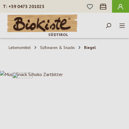
DU HAST 0 PROD
+39 0473 201023
Zum Hauptinhalt springen
Lebensmittel
Süßwaren & Snacks
Riegel
Bildergalerie überspringen