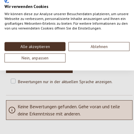
Wir verwenden Cookies
Wir können diese zur Analyse unserer Besucherdaten platzieren, um unsere
0 von 0 Bewertungen
Webseite zu verbessern, personalisierte Inhalte anzuzeigen und Ihnen ein
großartiges Webseiten-Erlebnis zu bieten. Für weitere Informationen zu den
von uns verwendeten Cookies öffnen Sie die Einstellungen.
Gib eine Bewertung ab!
Durchschnittliche Bewertung von 0 von 5 Sternen
Alle akzeptieren
Ablehnen
Teile deine Erfahrungen mit dem Produkt mit anderen Kunden.
Nein, anpassen
SCHREIBE EINE BEWERTUNG
Bewertungen nur in der aktuellen Sprache anzeigen.
Keine Bewertungen gefunden. Gehe voran und teile
deine Erkenntnisse mit anderen.