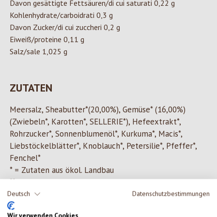
Davon gesättigte Fettsäuren/di cui saturati 0,22 g
Kohlenhydrate/carboidrati 0,3 g
Davon Zucker/di cui zuccheri 0,2 g
Eiweiß/proteine 0,11 g
Salz/sale 1
,025 g
ZUTATEN
Meersalz, Sheabutter*(20,00%), Gemüse* (16,00%)
(Zwiebeln*, Karotten*, SELLERIE*), Hefeextrakt*,
Rohrzucker*, Sonnenblumenöl*, Kurkuma*, Macis*,
Liebstöckelblätter*, Knoblauch*, Petersilie*, Pfeffer*,
Fenchel*
* = Zutaten aus ökol. Landbau
** = Zutaten aus biol.dynamischem Anbau
Deutsch
Datenschutzbestimmungen
Wir verwenden Cookies