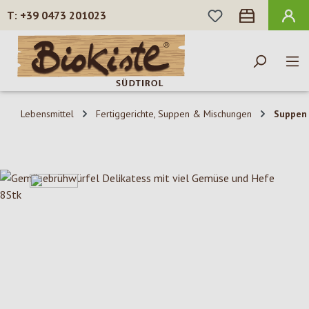
DU HAST 0 PROD
+39 0473 201023
Zum Hauptinhalt springen
Lebensmittel
Fertiggerichte, Suppen & Mischungen
Suppen
Bildergalerie überspringen