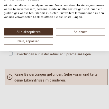
0 von 0 Bewertungen
Wir können diese zur Analyse unserer Besucherdaten platzieren, um unsere
Webseite zu verbessern, personalisierte Inhalte anzuzeigen und Ihnen ein
großartiges Webseiten-Erlebnis zu bieten. Für weitere Informationen zu den
Gib eine Bewertung ab!
von uns verwendeten Cookies öffnen Sie die Einstellungen.
Durchschnittliche Bewertung von 0 von 5 Sternen
Teile deine Erfahrungen mit dem Produkt mit anderen Kunden.
Alle akzeptieren
Ablehnen
SCHREIBE EINE BEWERTUNG
Nein, anpassen
Bewertungen nur in der aktuellen Sprache anzeigen.
Keine Bewertungen gefunden. Gehe voran und teile
deine Erkenntnisse mit anderen.