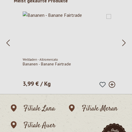
Produktgalerie überspringen
Meist gekaufte Produkte
Weltladen - Altromercato
Bananen - Banane Fairtrade
3,99 € / Kg
Regulärer Preis:
Filiale Lana
Filiale Meran
Filiale Auer