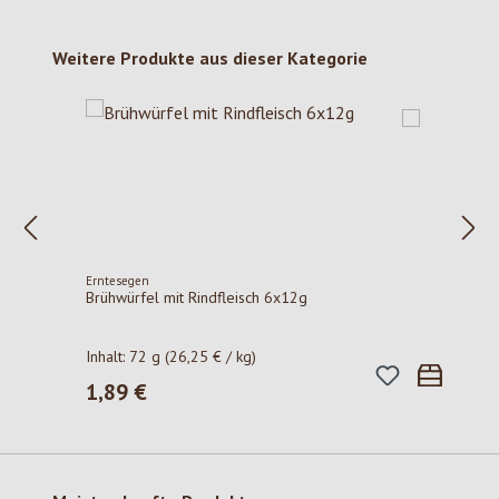
Produktgalerie überspringen
Weitere Produkte aus dieser Kategorie
Erntesegen
Brühwürfel mit Rindfleisch 6x12g
Inhalt:
72 g
(26,25 € / kg)
1,89 €
Regulärer Preis: