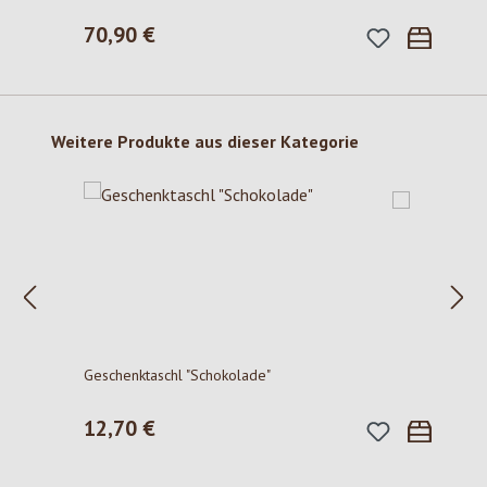
70,90 €
Regulärer Preis:
Produktgalerie überspringen
Weitere Produkte aus dieser Kategorie
Geschenktaschl "Schokolade"
12,70 €
Regulärer Preis: