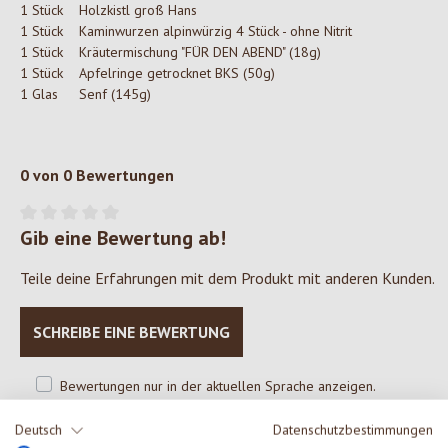
1 Stück
Holzkistl groß Hans
1 Stück
Kaminwurzen alpinwürzig 4 Stück - ohne Nitrit
1 Stück
Kräutermischung "FÜR DEN ABEND" (18g)
1 Stück
Apfelringe getrocknet BKS (50g)
1 Glas
Senf (145g)
0 von 0 Bewertungen
Gib eine Bewertung ab!
Durchschnittliche Bewertung von 0 von 5 Sternen
Teile deine Erfahrungen mit dem Produkt mit anderen Kunden.
SCHREIBE EINE BEWERTUNG
Bewertungen nur in der aktuellen Sprache anzeigen.
Deutsch
Datenschutzbestimmungen