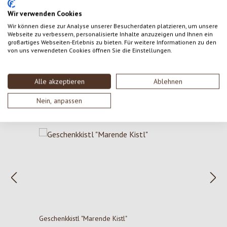
Keine Bewertungen gefunden. Gehe voran und teile
Wir verwenden Cookies
deine Erkenntnisse mit anderen.
Wir können diese zur Analyse unserer Besucherdaten platzieren, um unsere
Webseite zu verbessern, personalisierte Inhalte anzuzeigen und Ihnen ein
großartiges Webseiten-Erlebnis zu bieten. Für weitere Informationen zu den
von uns verwendeten Cookies öffnen Sie die Einstellungen.
Alle akzeptieren
Ablehnen
Nein, anpassen
Produktgalerie überspringen
Könnte dich auch interessieren
Geschenkkistl "Marende Kistl"