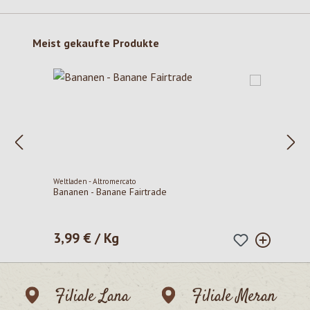
Produktgalerie überspringen
Meist gekaufte Produkte
Weltladen - Altromercato
Bananen - Banane Fairtrade
3,99 € / Kg
Regulärer Preis:
Filiale Lana
Filiale Meran