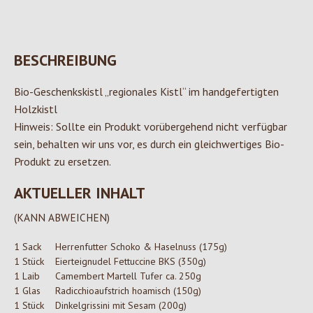
BESCHREIBUNG
Bio-Geschenkskistl „regionales Kistl“ im handgefertigten
Holzkistl
Hinweis: Sollte ein Produkt vorübergehend nicht verfügbar
sein, behalten wir uns vor, es durch ein gleichwertiges Bio-
Produkt zu ersetzen.
AKTUELLER INHALT
(KANN ABWEICHEN)
1 Sack
Herrenfutter Schoko & Haselnuss (175g)
1 Stück
Eierteignudel Fettuccine BKS (350g)
1 Laib
Camembert Martell Tufer ca. 250g
1 Glas
Radicchioaufstrich hoamisch (150g)
1 Stück
Dinkelgrissini mit Sesam (200g)