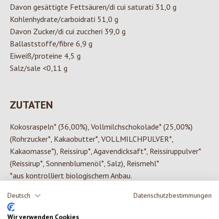
Davon gesättigte Fettsäuren/di cui saturati 31,0 g
Kohlenhydrate/carboidrati 51,0 g
Davon Zucker/di cui zuccheri 39,0 g
Ballaststoffe/fibre 6,9 g
Eiweiß/proteine 4,5 g
Salz/sale <0,11 g
ZUTATEN
Kokosraspeln* (36,00%), Vollmilchschokolade* (25,00%)
(Rohrzucker*, Kakaobutter*, VOLLMILCHPULVER*,
Kakaomasse*), Reissirup*, Agavendicksaft*, Reissiruppulver*
(Reissirup*, Sonnenblumenöl*, Salz), Reismehl*
*aus kontrolliert biologischem Anbau.
Deutsch
Datenschutzbestimmungen
Wir verwenden Cookies