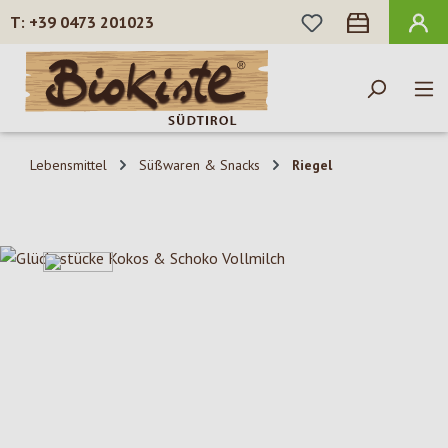
DU HAST 0 PROD
+39 0473 201023
Zum Hauptinhalt springen
Lebensmittel
Süßwaren & Snacks
Riegel
Bildergalerie überspringen