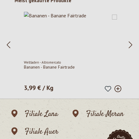
Produktgalerie überspringen
Meist gekaufte Produkte
Weltladen - Altromercato
Bananen - Banane Fairtrade
3,99 € / Kg
Regulärer Preis:
Filiale Lana
Filiale Meran
Filiale Auer