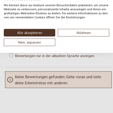
0 von 0 Bewertungen
Wir können diese zur Analyse unserer Besucherdaten platzieren, um unsere
Webseite zu verbessern, personalisierte Inhalte anzuzeigen und Ihnen ein
großartiges Webseiten-Erlebnis zu bieten. Für weitere Informationen zu den
Gib eine Bewertung ab!
von uns verwendeten Cookies öffnen Sie die Einstellungen.
Durchschnittliche Bewertung von 0 von 5 Sternen
Teile deine Erfahrungen mit dem Produkt mit anderen Kunden.
Alle akzeptieren
Ablehnen
SCHREIBE EINE BEWERTUNG
Nein, anpassen
Bewertungen nur in der aktuellen Sprache anzeigen.
Keine Bewertungen gefunden. Gehe voran und teile
deine Erkenntnisse mit anderen.