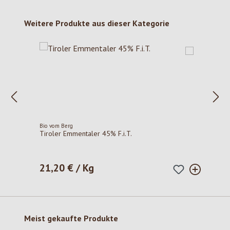
Produktgalerie überspringen
Weitere Produkte aus dieser Kategorie
Bio vom Berg
Tiroler Emmentaler 45% F.i.T.
21,20 € / Kg
Regulärer Preis:
Produktgalerie überspringen
Meist gekaufte Produkte