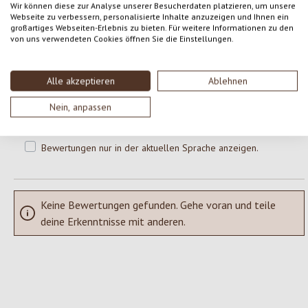
0 von 0 Bewertungen
Wir können diese zur Analyse unserer Besucherdaten platzieren, um unsere
Webseite zu verbessern, personalisierte Inhalte anzuzeigen und Ihnen ein
großartiges Webseiten-Erlebnis zu bieten. Für weitere Informationen zu den
von uns verwendeten Cookies öffnen Sie die Einstellungen.
Gib eine Bewertung ab!
Durchschnittliche Bewertung von 0 von 5 Sternen
Teile deine Erfahrungen mit dem Produkt mit anderen Kunden.
Alle akzeptieren
Ablehnen
Nein, anpassen
SCHREIBE EINE BEWERTUNG
Bewertungen nur in der aktuellen Sprache anzeigen.
Keine Bewertungen gefunden. Gehe voran und teile
deine Erkenntnisse mit anderen.