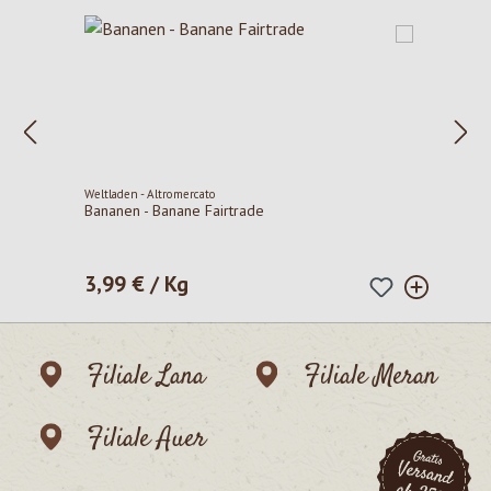
Weltladen - Altromercato
Bananen - Banane Fairtrade
3,99 € / Kg
Regulärer Preis:
Filiale Lana
Filiale Meran
Filiale Auer