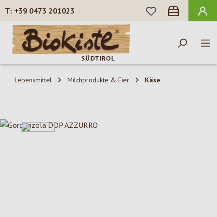
DU HAST 0 PROD
+39 0473 201023
Zum Hauptinhalt springen
Lebensmittel
Milchprodukte & Eier
Käse
Bildergalerie überspringen