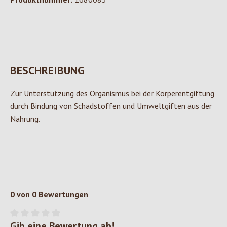
BESCHREIBUNG
Zur Unterstützung des Organismus bei der Körperentgiftung
durch Bindung von Schadstoffen und Umweltgiften aus der
Nahrung.
0 von 0 Bewertungen
Gib eine Bewertung ab!
Durchschnittliche Bewertung von 0 von 5 Sternen