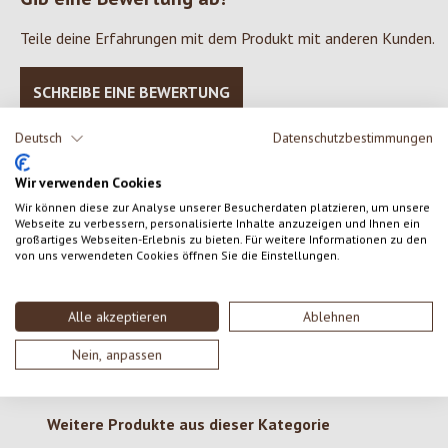
Teile deine Erfahrungen mit dem Produkt mit anderen Kunden.
SCHREIBE EINE BEWERTUNG
Deutsch
Datenschutzbestimmungen
Bewertungen nur in der aktuellen Sprache anzeigen.
Wir verwenden Cookies
Wir können diese zur Analyse unserer Besucherdaten platzieren, um unsere
Webseite zu verbessern, personalisierte Inhalte anzuzeigen und Ihnen ein
Keine Bewertungen gefunden. Gehe voran und teile
großartiges Webseiten-Erlebnis zu bieten. Für weitere Informationen zu den
deine Erkenntnisse mit anderen.
von uns verwendeten Cookies öffnen Sie die Einstellungen.
Alle akzeptieren
Ablehnen
Nein, anpassen
Produktgalerie überspringen
Weitere Produkte aus dieser Kategorie