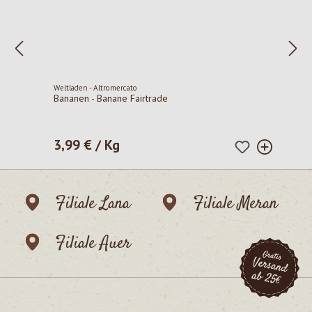
Weltladen - Altromercato
Bananen - Banane Fairtrade
3,99 € / Kg
Regulärer Preis:
Filiale Lana
Filiale Meran
Filiale Auer