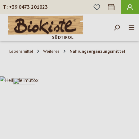
DU HAST 0 PROD
+39 0473 201023
Zum Hauptinhalt springen
Lebensmittel
Weiteres
Nahrungsergänzungsmittel
Bildergalerie überspringen