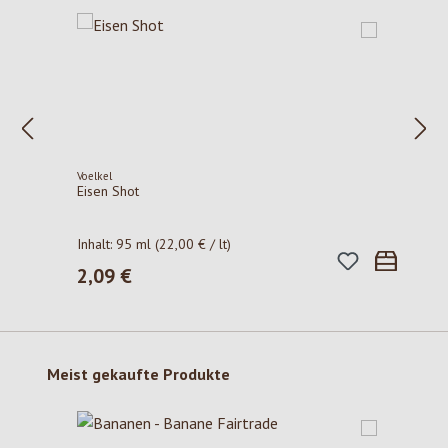
Voelkel
Eisen Shot
Inhalt:
95 ml
(22,00 € / lt)
2,09 €
Regulärer Preis:
Produktgalerie überspringen
Meist gekaufte Produkte