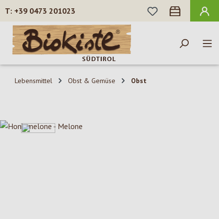
DU HAST 0 PROD
+39 0473 201023
Zum Hauptinhalt springen
Lebensmittel
Obst & Gemüse
Obst
Bildergalerie überspringen