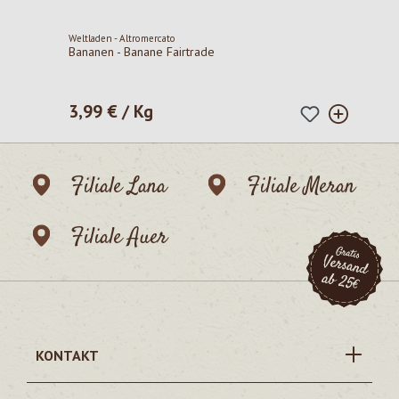
Weltladen - Altromercato
Bananen - Banane Fairtrade
3,99 € / Kg
Regulärer Preis:
Filiale Lana
Filiale Meran
Filiale Auer
KONTAKT