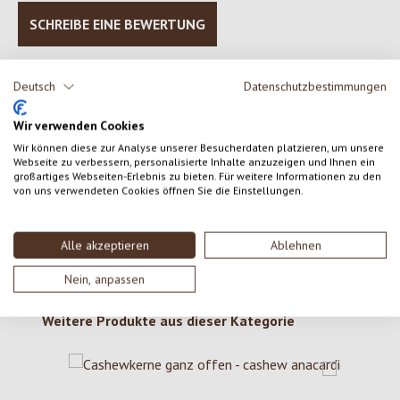
SCHREIBE EINE BEWERTUNG
Bewertungen nur in der aktuellen Sprache anzeigen.
Deutsch
Datenschutzbestimmungen
Wir verwenden Cookies
Keine Bewertungen gefunden. Gehe voran und teile
Wir können diese zur Analyse unserer Besucherdaten platzieren, um unsere
Webseite zu verbessern, personalisierte Inhalte anzuzeigen und Ihnen ein
deine Erkenntnisse mit anderen.
großartiges Webseiten-Erlebnis zu bieten. Für weitere Informationen zu den
von uns verwendeten Cookies öffnen Sie die Einstellungen.
Alle akzeptieren
Ablehnen
Nein, anpassen
Produktgalerie überspringen
Weitere Produkte aus dieser Kategorie