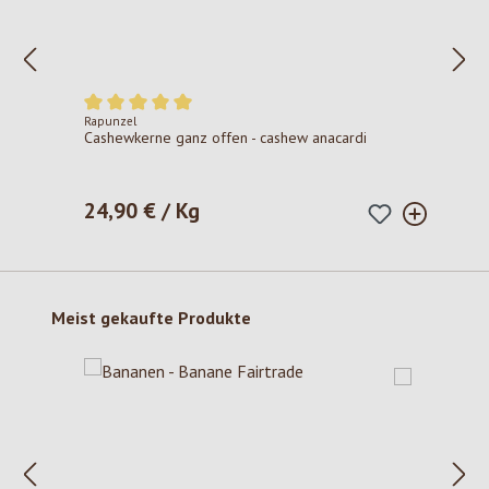
Rapunzel
Durchschnittliche Bewertung von 5 von 5 Sternen
Cashewkerne ganz offen - cashew anacardi
24,90 € / Kg
Regulärer Preis:
Produktgalerie überspringen
Meist gekaufte Produkte