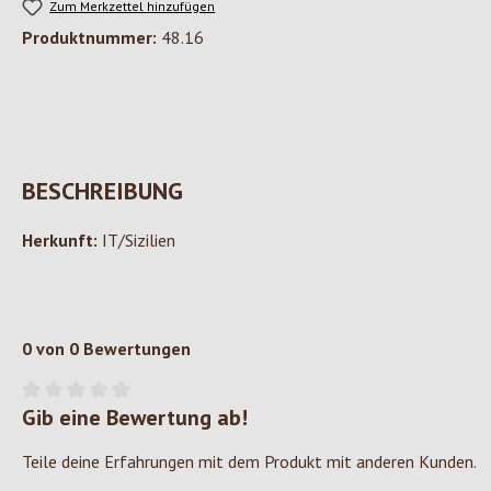
Zum Merkzettel hinzufügen
Produktnummer:
48.16
BESCHREIBUNG
Herkunft:
IT/Sizilien
0 von 0 Bewertungen
Gib eine Bewertung ab!
Durchschnittliche Bewertung von 0 von 5 Sternen
Teile deine Erfahrungen mit dem Produkt mit anderen Kunden.