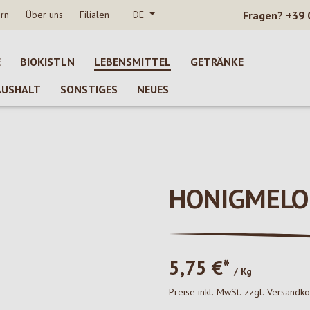
rn
Über uns
Filialen
DE
Fragen?
+39 
E
BIOKISTLN
LEBENSMITTEL
GETRÄNKE
AUSHALT
SONSTIGES
NEUES
HONIGMELO
5,75 €*
/ Kg
Preise inkl. MwSt. zzgl. Versandk