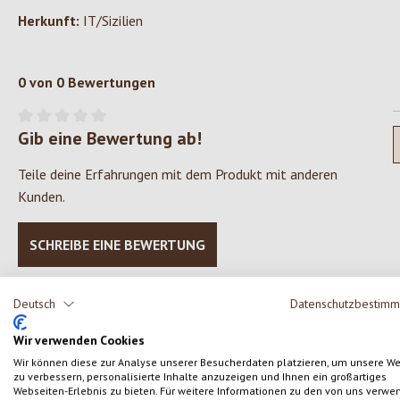
Herkunft:
IT/Sizilien
0 von 0 Bewertungen
Gib eine Bewertung ab!
Durchschnittliche Bewertung von 0 von 5 Sternen
Teile deine Erfahrungen mit dem Produkt mit anderen
Kunden.
SCHREIBE EINE BEWERTUNG
Deutsch
Datenschutzbestim
Wir verwenden Cookies
Produktgalerie überspringen
Wir können diese zur Analyse unserer Besucherdaten platzieren, um unsere W
zu verbessern, personalisierte Inhalte anzuzeigen und Ihnen ein großartiges
Webseiten-Erlebnis zu bieten. Für weitere Informationen zu den von uns verwe