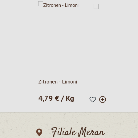
Zitronen - Limoni
4,79 € / Kg
Regulärer Preis:
Filiale Meran