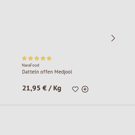
NaraFood
Durchschnittliche Bewertung von 5 von 5 Sternen
Datteln offen Medjool
21,95 € / Kg
Regulärer Preis: