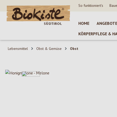
So funktioniert's
Baue
 Hauptinhalt springen
Zur Suche springen
Zur Hauptnavigation springen
HOME
ANGEBOT
KÖRPERPFLEGE & H
Lebensmittel
Obst & Gemüse
Obst
Bildergalerie überspringen