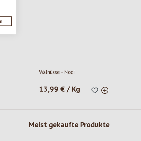
en
5 Sternen
Walnüsse - Noci
13,99 € / Kg
Regulärer Preis:
Meist gekaufte Produkte