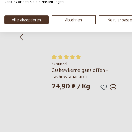
Cookies öffnen Sie die Einstellungen.
Alle akzeptieren
Ablehnen
Nein, anpass
Rapunzel
Durchschnittliche Bewertung von 5 von 
Cashewkerne ganz offen -
cashew anacardi
24,90 € / Kg
Regulärer Preis:
Produktgalerie überspringen