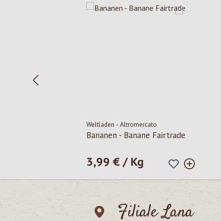
Weltladen - Altromercato
Bananen - Banane Fairtrade
3,99 € / Kg
Regulärer Preis:
Filiale Lana