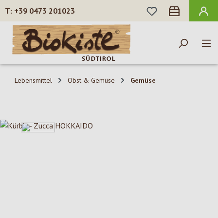
DU HAST 0 PROD
+39 0473 201023
Zum Hauptinhalt springen
Lebensmittel
Obst & Gemüse
Gemüse
Bildergalerie überspringen