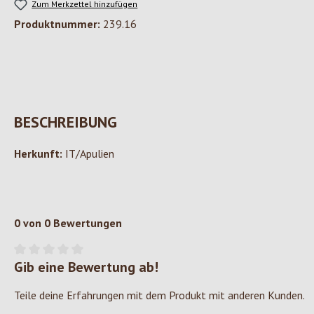
Zum Merkzettel hinzufügen
Produktnummer:
239.16
BESCHREIBUNG
Herkunft:
IT/Apulien
0 von 0 Bewertungen
Gib eine Bewertung ab!
Durchschnittliche Bewertung von 0 von 5 Sternen
Teile deine Erfahrungen mit dem Produkt mit anderen Kunden.