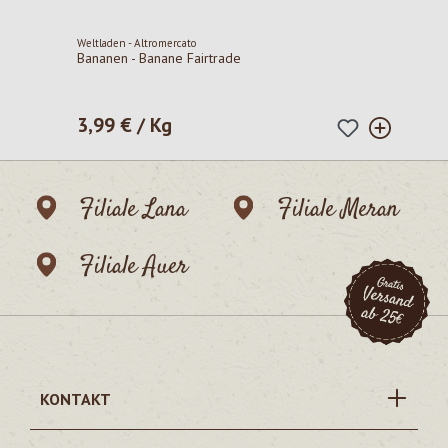
Weltladen - Altromercato
Bananen - Banane Fairtrade
3,99 € / Kg
Regulärer Preis:
Filiale Lana
Filiale Meran
Filiale Auer
KONTAKT