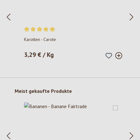
Durchschnittliche Bewertung von 5 von 5 Sternen
Karotten - Carote
3,29 € / Kg
Regulärer Preis:
Produktgalerie überspringen
Meist gekaufte Produkte