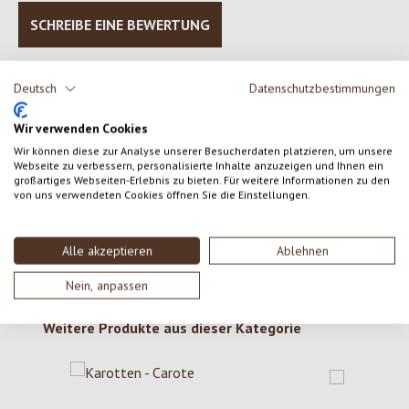
SCHREIBE EINE BEWERTUNG
Bewertungen nur in der aktuellen Sprache anzeigen.
Deutsch
Datenschutzbestimmungen
Wir verwenden Cookies
Keine Bewertungen gefunden. Gehe voran und teile
Wir können diese zur Analyse unserer Besucherdaten platzieren, um unsere
Webseite zu verbessern, personalisierte Inhalte anzuzeigen und Ihnen ein
deine Erkenntnisse mit anderen.
großartiges Webseiten-Erlebnis zu bieten. Für weitere Informationen zu den
von uns verwendeten Cookies öffnen Sie die Einstellungen.
Alle akzeptieren
Ablehnen
Nein, anpassen
Produktgalerie überspringen
Weitere Produkte aus dieser Kategorie