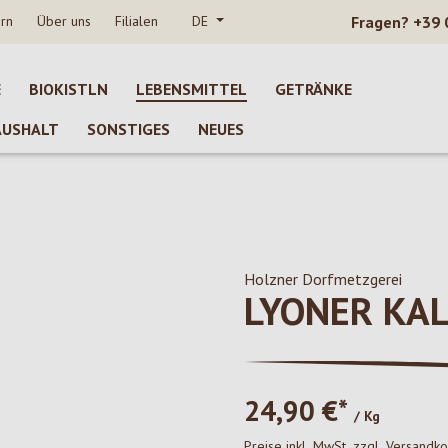
rn
Über uns
Filialen
DE
Fragen?
+39 
E
BIOKISTLN
LEBENSMITTEL
GETRÄNKE
AUSHALT
SONSTIGES
NEUES
Holzner Dorfmetzgerei
LYONER KA
24,90 €*
/ Kg
Preise inkl. MwSt. zzgl. Versandk