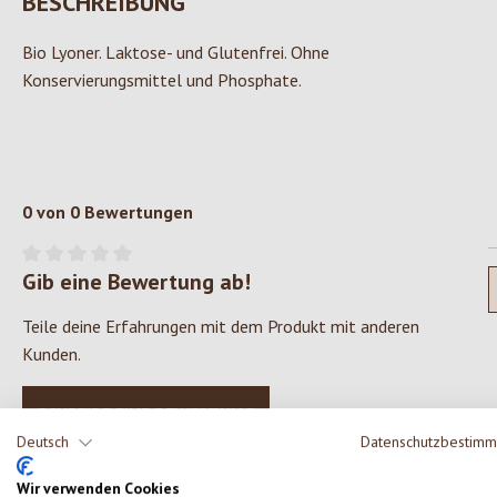
BESCHREIBUNG
Bio Lyoner. Laktose- und Glutenfrei. Ohne
Konservierungsmittel und Phosphate.
0 von 0 Bewertungen
Gib eine Bewertung ab!
Durchschnittliche Bewertung von 0 von 5 Sternen
Teile deine Erfahrungen mit dem Produkt mit anderen
Kunden.
SCHREIBE EINE BEWERTUNG
Deutsch
Datenschutzbestim
Wir verwenden Cookies