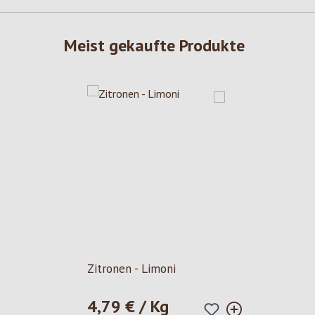
Meist gekaufte Produkte
Zitronen - Limoni
4,79 € / Kg
Regulärer Preis: