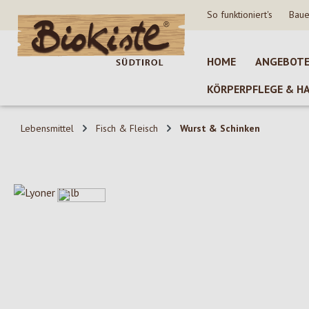
So funktioniert's
Baue
 Hauptinhalt springen
Zur Suche springen
Zur Hauptnavigation springen
HOME
ANGEBOT
KÖRPERPFLEGE & H
Lebensmittel
Fisch & Fleisch
Wurst & Schinken
Bildergalerie überspringen