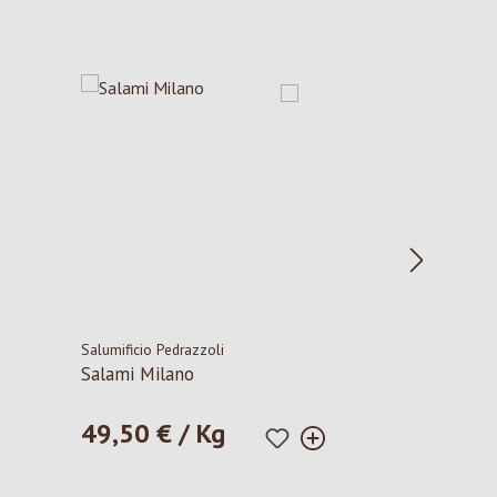
Salumificio Pedrazzoli
Salami Milano
49,50 € / Kg
Regulärer Preis: