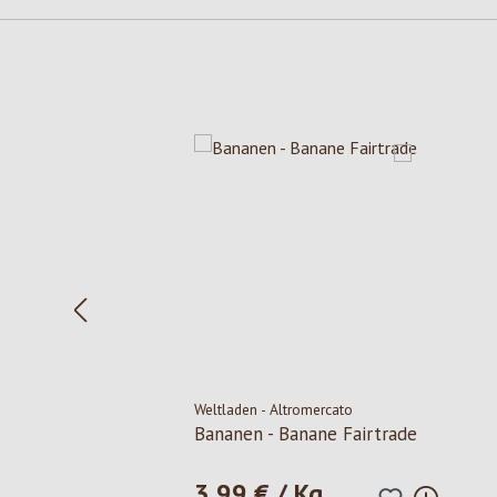
Produktgalerie überspringen
Weltladen - Altromercato
Bananen - Banane Fairtrade
3,99 € / Kg
Regulärer Preis: