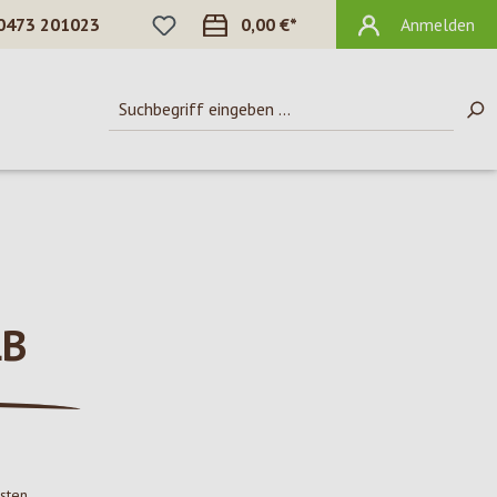
DU HAST 0 PRODUKTE AUF DEM MERKZ
0473 201023
0,00 €*
Anmelden
LB
osten