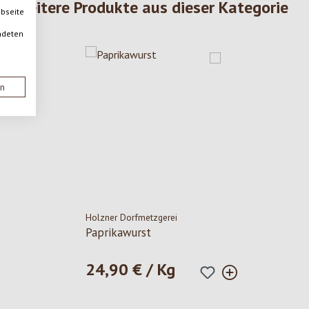
Weitere Produkte aus dieser Kategorie
ebseite
ndeten
en
Holzner Dorfmetzgerei
Paprikawurst
24,90 € / Kg
Regulärer Preis: